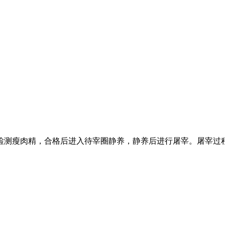
检测瘦肉精，合格后进入待宰圈静养，静养后进行屠宰。屠宰过