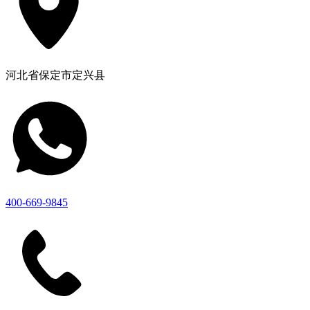
河北省保定市定兴县
400-669-9845