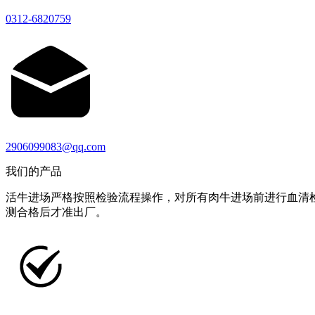
0312-6820759
2906099083@qq.com
我们的产品
活牛进场严格按照检验流程操作，对所有肉牛进场前进行血清
测合格后才准出厂。