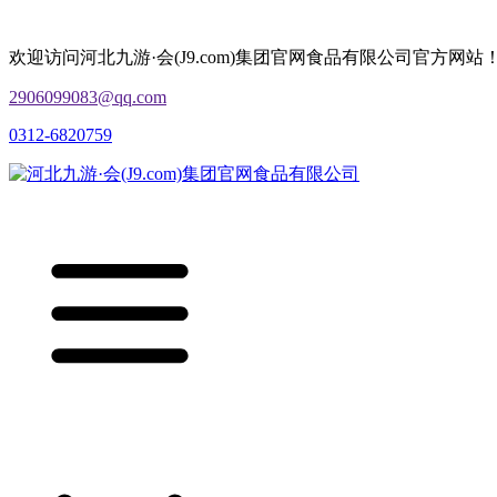
欢迎访问河北九游·会(J9.com)集团官网食品有限公司官方网站
2906099083@qq.com
0312-6820759