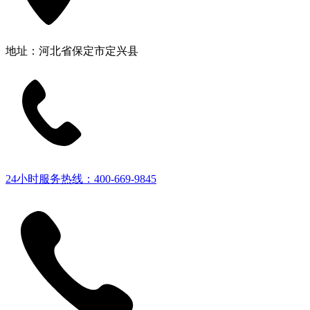
地址：河北省保定市定兴县
24小时服务热线：400-669-9845