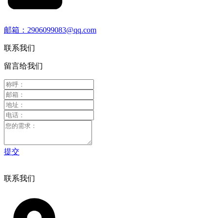
邮箱：2906099083@qq.com
联系我们
留言给我们
提交
联系我们