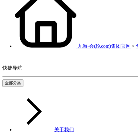
九游·会(J9.com)集团官网
>
快捷导航
全部分类
关于我们