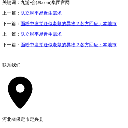
关键词：九游·会(J9.com)集团官网
上一篇：
队立脚平易近生需求
下一篇：
面粉中发觉疑似老鼠的异物？各方回应；本地市
上一篇：
队立脚平易近生需求
下一篇：
面粉中发觉疑似老鼠的异物？各方回应；本地市
联系我们
河北省保定市定兴县