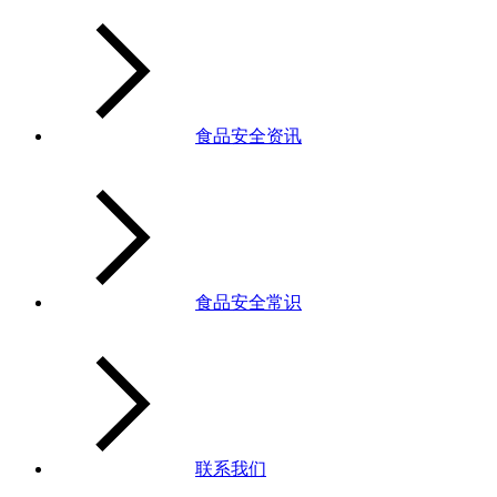
食品安全资讯
食品安全常识
联系我们