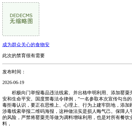
成为群众关心的食物安
此次的禁育很有需要
发布时间：
2026-06-19
积极向门举报毒品违法线索。并出格申明利用、添加罂粟壳
安和生命平安。国度禁毒法令律例，”一名参取本次宣传勾当
毒拒毒认识，要正在思惟上、心理上、行为上建牢防地，添加
涉毒线索举报二维码海报，这种做法实是损人晦气己。保障人
的风险，严禁将罂粟壳等做为调料增味利用，也是对所有餐饮
料，