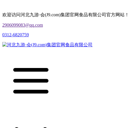
欢迎访问河北九游·会(J9.com)集团官网食品有限公司官方网站
2906099083@qq.com
0312-6820759