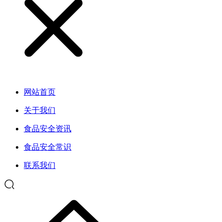
网站首页
关于我们
食品安全资讯
食品安全常识
联系我们