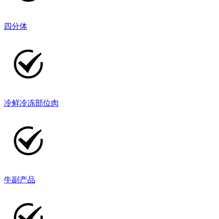
四分体
冷鲜冷冻部位肉
牛副产品