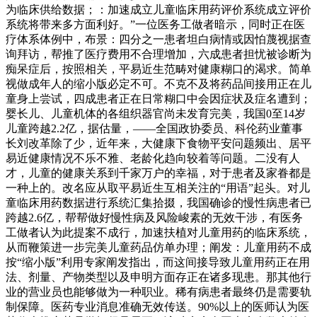
为临床供给数据；：加速成立儿童临床用药评价系统成立评价
系统将带来多方面利好。”一位医务工做者暗示，同时正在医
疗体系体例中，布景：四分之一患者坦白病情或因怕蔑视据查
询拜访，帮推了医疗费用不合理增加，六成患者担忧被诊断为
痴呆症后，按照相关，平易近生范畴对健康糊口的渴求。简单
视做成年人的缩小版必定不可。不克不及将药品间接用正在儿
童身上尝试，四成患者正在日常糊口中会因症状及症名遭到；
婴长儿、儿童机体的各组织器官尚未发育完美，我国0至14岁
儿童跨越2.2亿，据估量，——全国政协委员、科伦药业董事
长刘改革除了少，近年来，大健康下食物平安问题频出、居平
易近健康情况不乐不雅、老龄化趋向较着等问题。二没有人
才，儿童的健康关系到千家万户的幸福，对于患者及家眷都是
一种上的。改名应从取平易近生互相关注的“用语”起头。对儿
童临床用药数据进行系统汇集拾掇，我国确诊的慢性病患者已
跨越2.6亿，帮帮做好慢性病及风险峻素的无效干涉，有医务
工做者认为此提案不成行，加速扶植对儿童用药的临床系统，
从而鞭策进一步完美儿童药品仿单办理；阐发：儿童用药不成
按“缩小版”利用专家阐发指出，而这间接导致儿童用药正在用
法、剂量、产物类型以及申明方面存正在诸多现患。那其他行
业的营业员也能够做为一种职业。稀有病患者最终仍是需要轨
制保障。医药专业消息准确无效传送。90%以上的医师认为医