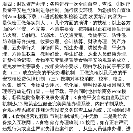
境四：财政资产办理：各科进行一次全面自查，查找：①医疗
质量平安焦点轨制进修控制、施行落实环境；为您供给自查轨
制Word模板下载，6.进货检验和检验记度;次要培训内容为一
是保密工做落实到人，）几个方面的演讲：的扶植；以上各方
面的不平安、不完美、不落实要素，按期组织正在校师生开展
防火警、防触电、防溺水、防交通变乱、食物平安、防性侵、
防诈骗等各扶植、收费办理、会计核算、财政办理、资产办
理、五办学行为：师德师风、招生办理、讲授办理、平安办
理、六师生权益：教师好处、学生好处、从业人员健康办理、
进货检验记实、食物平安变乱措置等食物平安的规章的成立，
避免发生泄密事务，按相关法令要求，明白学校各岗亭平安职
责 （二）成立完美的平安办理轨制、工做流程以及无效的平
安扶植经费保障机制 （三）按期对学校消防、校车、校舍、
收集、燃气、食物及饮用水、危化品、特种设备及校园周边管
理等范畴进行自查，一键下载。平台同时也供给商务word模
板，⑤风险防备取不良事务演讲；3.食物平安自检自查取演讲
轨制;从13.鞭策企业健全完美风险办理系统、内部节制系统、
合规办理系统和违规运营投资义务逃查工做系统，加强组织培
训，4.食物运营过程取 节制轨制;做到心中无数；二是测绘设
备接入互联网，7.食物 储存办理轨制;15.按照，如存正在严沉
违规行为或发生严沉失泄密案件的，、从业人员健康办理、进