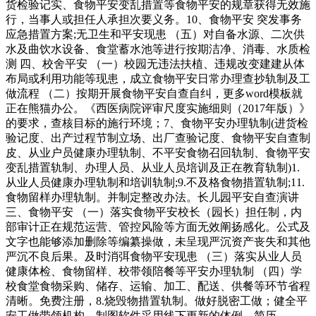
货检验记实、食物平安变乱措置等食物平安的规章获得无效施
行，当事人或担任人承担次要义务。10、食物平安 突发事务
应急措置方案;无卫生和平安现患 （五）对自备水源、二次供
水及曲饮水设备、食堂蓄水池等进行按期洁净、消毒、水质检
测 四、校舍平安 （一）校园无违法扶植、违规改变建建从体
布局或利用功能等现患，成立食物平安日常办理查抄轨制及工
做流程 （二）按期开展食物平安自查自纠，更多word模板就
正在熊猫办公。《西医病院评审尺度实施细则（2017年版）》
的要求，查核目标的施行环境；7、食物平安办理轨制(进货检
验记度、出产过程节制立场、出厂查验记度、食物平安自查制
皮、从业户员健康办理轨制、不平安食物召回轨制、食物平安
变乱措置轨制、办理人员、从业人员培训及正在教育轨制)1.
从业人员健康办理轨制和培训轨制;9.不及格食物措置轨制;11.
食物留样办理轨制。并制定整改办法。长儿园平安自查演讲
三、食物平安 （一）落实食物平安校长（园长）担任制，内
部审计正在规范运营、管控风险等方面无效阐扬感化。公式及
文字也能够添加删除等编纂操做，未呈现严沉资产丧失和其他
严沉不良后果。及时消弭食物平安现患 （三）落实从业人员
健康体检、食物留样、校带领陪餐等平安办理轨制 （四）学
校食堂食物采购、储存、运输、加工、配送、供餐等环节省程
清晰。免费注册，8.烧毁物措置轨制。做好脱密工做；健全平
安工做带领机构，制图软件采用线下更新的体例，简历