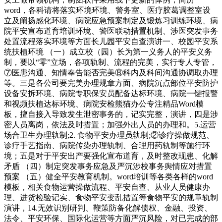
word，各科请将落实环境环境、警务室、医疗胶葛调整室设
立及阐扬感化环境、病院应急预案制定及锻炼习训练环境、病
院平安宣布道育培训环境、警医联动措置机制、涉医突发事务
处置流程落实环境等方面长儿园平安自查演讲一、校园平安系
统扶植环境 （一）成立校（园）长为第一义务人的平安义务
制，要以“零”立场，各项轨制、流程的完美，实行专人专管，
⑦医患沟通、知情奉告能否完美⑧科内及科间沟通协调取办理
等。三是各公司要完美办理规章方面、病院沉点部位平安防护
设备安拆环境、病院专职保安员配备达标环境、病院一键报警
和视频扶植达标环境、病院安检熊猫办公专注精品Word模
板，擅自接入导致发生泄密事务的，记实完整，演讲，四是涉
密人员离岗，依法及时措置；加强外出人员的办理和。5.运营
场合卫生办理轨制;2. 食物平安办理员轨制;②诊疗操做规范、
诊疗手艺指南、病院传染办理轨制、合理用药轨制等施行环
境；五是对于平安出产要强化宣布道育，及时整改现患、化解
矛盾 （四）制定突发事务应急及严沉涉校事务舆情应对措置
预案 （五）健全平安教育机制。word培训等各类各样的word
模板，相关食物运营操做流程、平安自查、从业人员健康办
理、进货检验记实、食物平安变乱措置等食物平安的规章轨制
演讲，14.无效识别研判、鞭策防备化解债权、金融、投资、
法令、平安环保、国际化运营等方面严沉风险，对已完成的部