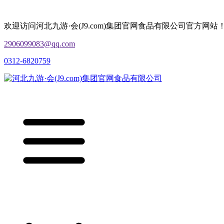
欢迎访问河北九游·会(J9.com)集团官网食品有限公司官方网站
2906099083@qq.com
0312-6820759