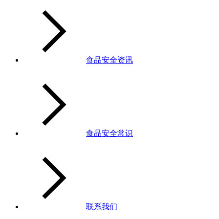
食品安全资讯
食品安全常识
联系我们