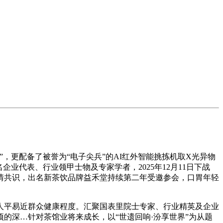
更配备了被誉为“电子尖兵”的AI红外智能挑拣机取X光异物
业代表、行业领甲士物及专家学者，2025年12月11日下战
情共识，出名新茶饮品牌益禾堂持续第二年受邀参会，口胃年轻
平易近群众健康程度。汇聚国表里院士专家、行业精英及企业
项的深…针对茶馆业将来成长，以“世遗回响·汾享世界”为从题