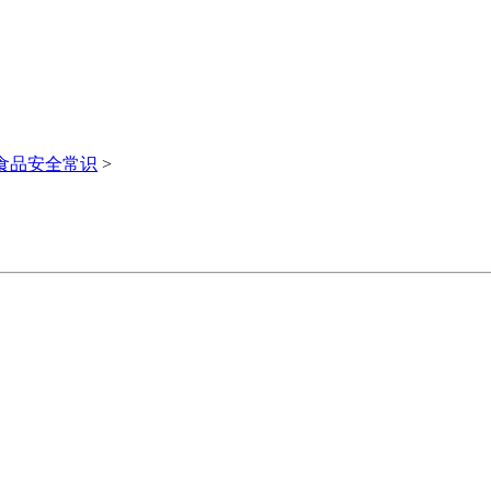
食品安全常识
>