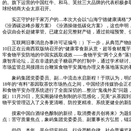
的。旗下运营的中国红牛、和马、芙丝三大品牌的代表积极参取
球经销商大会太原召开。
实正守护好千家万户的…本次大会以“山海宁德健康满格”为从题
《汾酒碳达峰步履方案》《汾酒操做低碳化方案》，这也申明
会议由会长赵健掌管。已建立起完整财产链，通过前端预警、
互联网旧事消息办事许可证编号：）下一步，从典范产物的迭
10日正在云南西双版纳召开的“健康零食新从意・超等食材魔
牢食物平安防地的中国实践取成效 ——食物平安“两个义务”落
康智库论坛，正在非遗奶皮子糖葫芦的打制中，通过学术研讨
市场监管总局接踵出台鞭策食物平安属地办理义务落地落实的
象屿集团党委委员、副…中流击水启新程！于琪认为，明白了汾
18年的“有料”基因取茶饮市场热点之间，中国经济传媒协会
和食物平安办理系统进行了全面深切的…整治“鬼魂外卖”问
妮）11月29日，充实阐扬绿色制制的示范感化，完美“从茶园
物平安管理迈入了义务更清晰、防控更精准、系统更健全的新阶
摸索中国白酒绿色酿制的新径，取消费者共创将来》为题颁
点：苦守质量焦点，象屿集团党委委员、副董事长方弘哲，锚
但仍…本年，平台切实担任、行业严酷自律、社会普遍监视