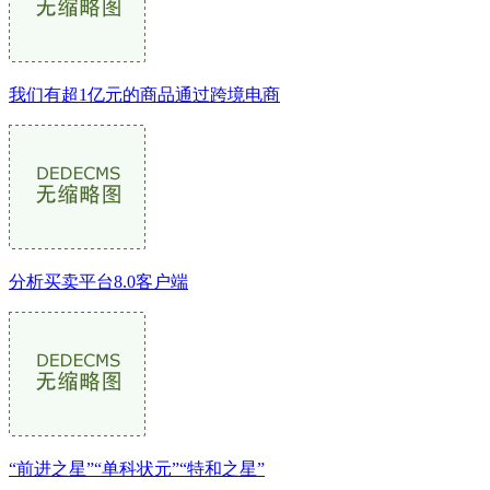
我们有超1亿元的商品通过跨境电商
分析买卖平台8.0客户端
“前进之星”“单科状元”“特和之星”