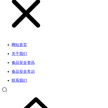
网站首页
关于我们
食品安全资讯
食品安全常识
联系我们