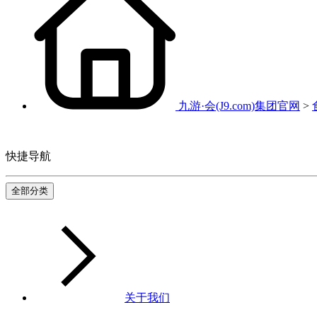
九游·会(J9.com)集团官网
>
快捷导航
全部分类
关于我们