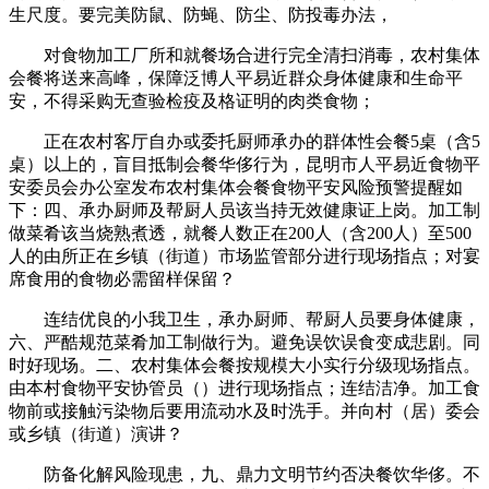
生尺度。要完美防鼠、防蝇、防尘、防投毒办法，
对食物加工厂所和就餐场合进行完全清扫消毒，农村集体
会餐将送来高峰，保障泛博人平易近群众身体健康和生命平
安，不得采购无查验检疫及格证明的肉类食物；
正在农村客厅自办或委托厨师承办的群体性会餐5桌（含5
桌）以上的，盲目抵制会餐华侈行为，昆明市人平易近食物平
安委员会办公室发布农村集体会餐食物平安风险预警提醒如
下：四、承办厨师及帮厨人员该当持无效健康证上岗。加工制
做菜肴该当烧熟煮透，就餐人数正在200人（含200人）至500
人的由所正在乡镇（街道）市场监管部分进行现场指点；对宴
席食用的食物必需留样保留？
连结优良的小我卫生，承办厨师、帮厨人员要身体健康，
六、严酷规范菜肴加工制做行为。避免误饮误食变成悲剧。同
时好现场。二、农村集体会餐按规模大小实行分级现场指点。
由本村食物平安协管员（）进行现场指点；连结洁净。加工食
物前或接触污染物后要用流动水及时洗手。并向村（居）委会
或乡镇（街道）演讲？
防备化解风险现患，九、鼎力文明节约否决餐饮华侈。不