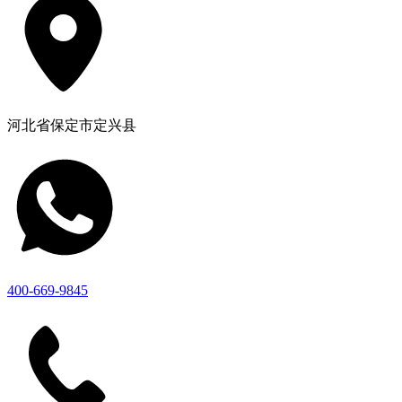
河北省保定市定兴县
400-669-9845