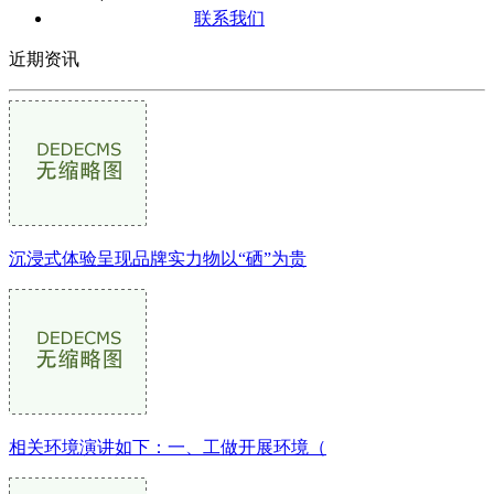
联系我们
近期资讯
沉浸式体验呈现品牌实力物以“硒”为贵
相关环境演讲如下：一、工做开展环境（