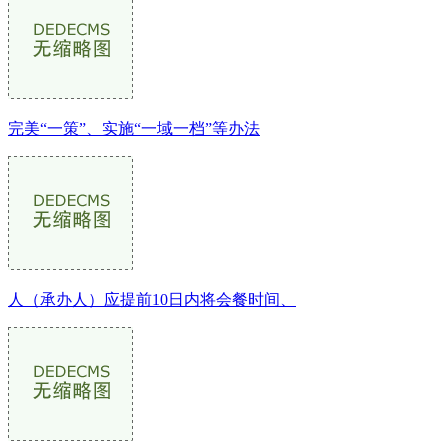
完美“一策”、实施“一域一档”等办法
人（承办人）应提前10日内将会餐时间、