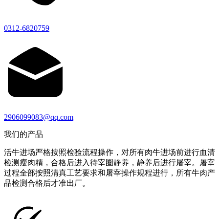
0312-6820759
2906099083@qq.com
我们的产品
活牛进场严格按照检验流程操作，对所有肉牛进场前进行血清
检测瘦肉精，合格后进入待宰圈静养，静养后进行屠宰。屠宰
过程全部按照清真工艺要求和屠宰操作规程进行，所有牛肉产
品检测合格后才准出厂。