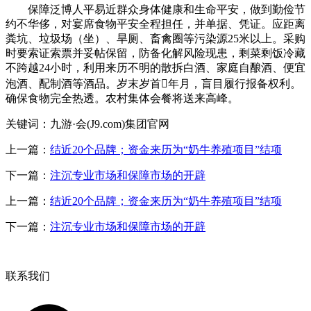
保障泛博人平易近群众身体健康和生命平安，做到勤俭节
约不华侈，对宴席食物平安全程担任，并单据、凭证。应距离
粪坑、垃圾场（坐）、旱厕、畜禽圈等污染源25米以上。采购
时要索证索票并妥帖保留，防备化解风险现患，剩菜剩饭冷藏
不跨越24小时，利用来历不明的散拆白酒、家庭自酿酒、便宜
泡酒、配制酒等酒品。岁末岁首年月，盲目履行报备权利。
确保食物完全热透。农村集体会餐将送来高峰。
关键词：九游·会(J9.com)集团官网
上一篇：
结近20个品牌；资金来历为“奶牛养殖项目”结项
下一篇：
注沉专业市场和保障市场的开辟
上一篇：
结近20个品牌；资金来历为“奶牛养殖项目”结项
下一篇：
注沉专业市场和保障市场的开辟
联系我们