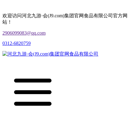
欢迎访问河北九游·会(J9.com)集团官网食品有限公司官方网
站！
2906099083@qq.com
0312-6820759