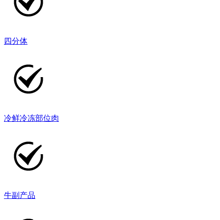
四分体
冷鲜冷冻部位肉
牛副产品