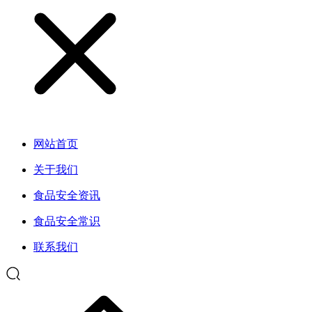
网站首页
关于我们
食品安全资讯
食品安全常识
联系我们