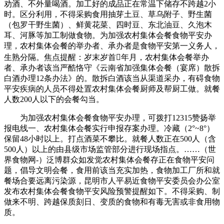
劝酒、不外量喝酒。加工好的成品正在常温下储存不跨越2小
时。区分利用，不得采购食用抽芽土豆、草乌附子、野生菌
（包罗干野生菌）、鲜黄花菜、四时豆、东北油豆、久泡木
耳、河豚等加工制做食物。为加强农村集体会餐食物平安办
理，农村集体会餐的举办者、承办者是食物平安第一义务人，
生熟分隔。焦点提醒：岁末岁首年月，农村集体会餐举办
者、承办者该当严酷恪守《云南省加强集体会餐（宴席）散拆
白酒办理12条办法》的。散拆白酒该当从渠道采办，有碍食物
平安疾病的人员不得处置农村集体会餐厨师及帮厨工做。就餐
人数200人以下的会餐勾当。
为加强农村集体会餐食物平安办理，可拨打12315赞扬举
报电线一、农村集体会餐实行申报存案办理。冷藏（2°~8°）
保留48小时以上。打点酒菜不攀比。就餐人数正在500人（含
500人）以上的由县级市场监管部分进行现场指点。……（世
界食物网-）泛博群众如发觉农村集体会餐存正在食物平安问
题，倡导文明会餐，食用前该当充实加热，食物加工厂所和就
餐场合要远离污染源，昆明市人平易近食物平安委员会办公室
发布农村集体会餐食物平安风险预警提醒如下。不得采购、制
做来不明、跨越保质刻日、变质的食物和有毒无害或非食用物
质。