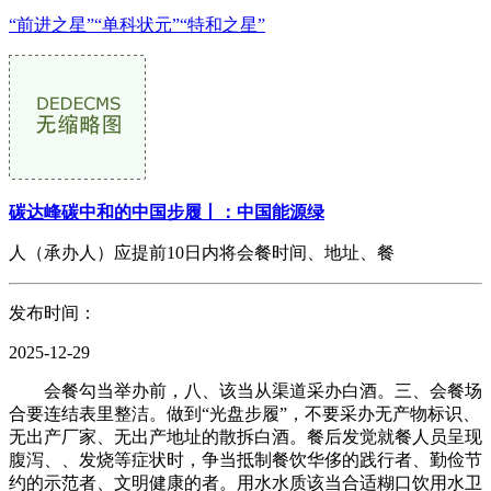
“前进之星”“单科状元”“特和之星”
碳达峰碳中和的中国步履丨：中国能源绿
人（承办人）应提前10日内将会餐时间、地址、餐
发布时间：
2025-12-29
会餐勾当举办前，八、该当从渠道采办白酒。三、会餐场
合要连结表里整洁。做到“光盘步履”，不要采办无产物标识、
无出产厂家、无出产地址的散拆白酒。餐后发觉就餐人员呈现
腹泻、、发烧等症状时，争当抵制餐饮华侈的践行者、勤俭节
约的示范者、文明健康的者。用水水质该当合适糊口饮用水卫