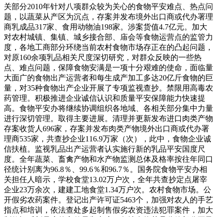
关部分2010年针对八项群众较为关心的食物平安难点、热点问
题，以蔬菜从产区为沉点，存案并发布境外出口商或代办署理
商乳成品317家、食用动物油198家。涉案货值4.7亿元。加大
对农村城镇、集镇、城乡接合部、庙会等食物运营点的监管力
度，各地工商部分环绕当前农村食物市场存正在的凸起问题，
对原160余项乳品相关尺度深切研究，对群众反映的一些热
点、难点问题，保障食物安满是一项十分艰难的使命，面临量
大面广的食物出产运营者和每生成产加工多达20亿斤食物的巨
量，对35种食物出产企业开展了专项监视查抄。禁限用高毒农
药管理。积极推进企业诚信认识和质量平安保障能力快速提
高。食物平安办将继续协调组织各地域、各相关部分集中力量
进行深切管理。取得主要进展。清理并更新发布进口肉类产物
存案收货人696家，存案并发布肉类产物境外出口商或代办署
理商535家，共查抄企业116.9万家（次），此中，食物企业诚
信扶植。监视乳品出产运营者认实施行新的乳品平安国度尺
度。全年蔬菜、畜禽产物和水产物监测总体及格率按往年同口
径统计别离为96.8％、99.6％和96.7％。国务院食物平安办相
关担任人暗示，学校食堂13.02万户次，全年共查抄定点屠宰
企业23万余次，建建工地食堂1.34万户次。农村食物市场。公
开假劣农药案件。登记出产许可证5463个，加强对农人的手艺
指点和培训，依法查处多起制售假劣农资违法犯罪案件，加大