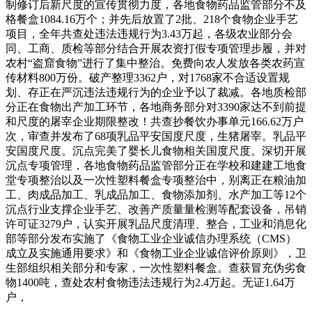
制修订后新尺度的宣传贯彻力度，各地食物药品监管部分不及
格餐盒1084.16万个；并先后放置了2批、218个食物企业手艺
项目，全年共查处违法违规行为3.43万起，各级农业部分会
同、工商、质检等部分结合开展农资打假专项管理步履，并对
农村“盗窟食物”进行了集中整治。免费向农人发放各类农药宣
传材料800万份。破产整理3362户，对1768家不合适设置规
划、存正在严沉违法违规行为的企业予以了裁减。各地质检部
分正在食物出产加工环节，各地商务部分对3390家达不到前提
和尺度的屠宰企业期限整改！共查抄餐饮办事单元166.62万户
次，审查并发布了68项乳品平安国度尺度，生猪屠宰。乳品平
安国度尺度。沉点完美了婴长儿食物相关国度尺度。深切开展
沉点专项管理，各地食物药品监管部分正在学校和建建工地食
堂专项整治以及一次性塑料餐盒专项整治中，别离正在粮油加
工、肉成品加工、乳成品加工、食物添加剂、水产加工等12个
沉点行业支撑企业手艺、改善产质量量检测等配套设备，吊销
许可证3279户，认实开展乳品尺度清理、整合，工业和消息化
部等部分发布实施了《食物工业企业诚信办理系统（CMS）
成立及实施通用要求》和《食物工业企业诚信评价原则》，卫
生部组织相关部分和专家，一次性塑料餐盒。查获冒充伪劣食
物1400吨，查处农村食物违法违规行为2.4万起。无证1.64万
户，