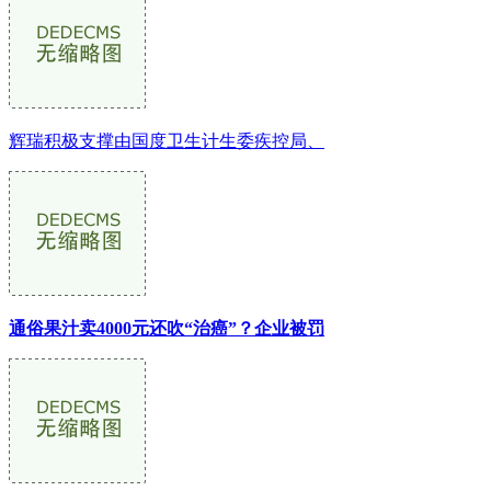
辉瑞积极支撑由国度卫生计生委疾控局、
通俗果汁卖4000元还吹“治癌”？企业被罚