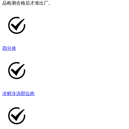
品检测合格后才准出厂。
四分体
冷鲜冷冻部位肉