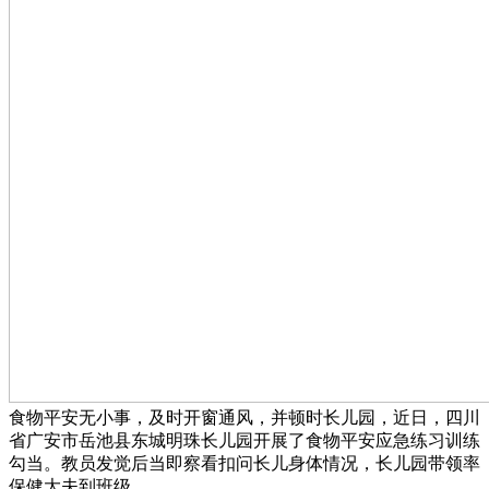
食物平安无小事，及时开窗通风，并顿时长儿园，近日，四川
省广安市岳池县东城明珠长儿园开展了食物平安应急练习训练
勾当。教员发觉后当即察看扣问长儿身体情况，长儿园带领率
保健大夫到班级，