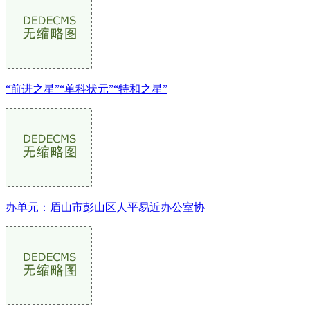
“前进之星”“单科状元”“特和之星”
办单元：眉山市彭山区人平易近办公室协