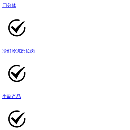
四分体
冷鲜冷冻部位肉
牛副产品