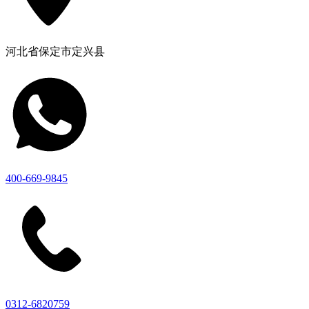
河北省保定市定兴县
400-669-9845
0312-6820759