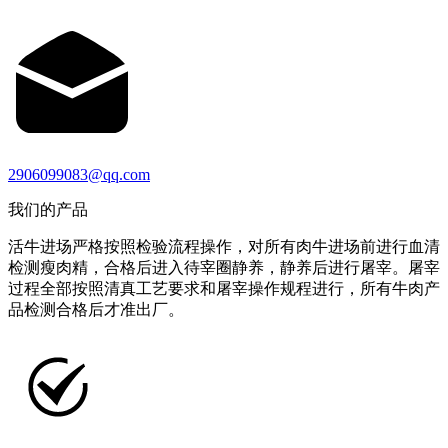
2906099083@qq.com
我们的产品
活牛进场严格按照检验流程操作，对所有肉牛进场前进行血清
检测瘦肉精，合格后进入待宰圈静养，静养后进行屠宰。屠宰
过程全部按照清真工艺要求和屠宰操作规程进行，所有牛肉产
品检测合格后才准出厂。