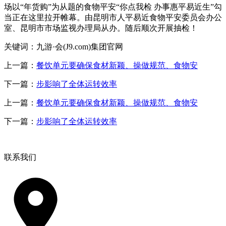
场以“年货购”为从题的食物平安“你点我检 办事惠平易近生”勾
当正在这里拉开帷幕。由昆明市人平易近食物平安委员会办公
室、昆明市市场监视办理局从办。随后顺次开展抽检！
关键词：九游·会(J9.com)集团官网
上一篇：
餐饮单元要确保食材新颖、操做规范、食物安
下一篇：
步影响了全体运转效率
上一篇：
餐饮单元要确保食材新颖、操做规范、食物安
下一篇：
步影响了全体运转效率
联系我们