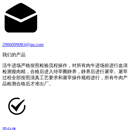
2906099083@qq.com
我们的产品
活牛进场严格按照检验流程操作，对所有肉牛进场前进行血清
检测瘦肉精，合格后进入待宰圈静养，静养后进行屠宰。屠宰
过程全部按照清真工艺要求和屠宰操作规程进行，所有牛肉产
品检测合格后才准出厂。
四分体