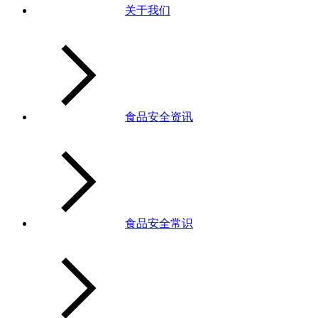
关于我们
食品安全资讯
食品安全常识