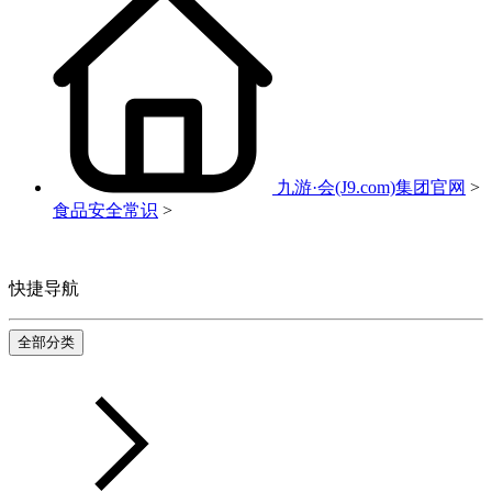
九游·会(J9.com)集团官网
>
食品安全常识
>
快捷导航
全部分类