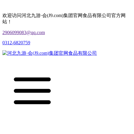
欢迎访问河北九游·会(J9.com)集团官网食品有限公司官方网
站！
2906099083@qq.com
0312-6820759