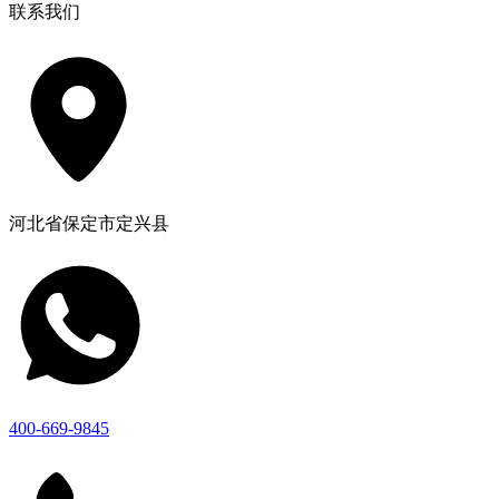
联系我们
河北省保定市定兴县
400-669-9845