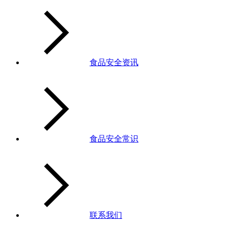
食品安全资讯
食品安全常识
联系我们