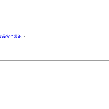
食品安全常识
>