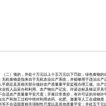
（二）项的，并处十万元以上十五万元以下罚款，绿色食物的出
：无机食物是指来自于无机农业出产系统，并能够用于违法出产
人平易近及其相关部分做好农产质量量平安监视办理工做。出产
订，农业投入品采办和利用、农产物出产记实、许诺达标及格证开
不合适农产质量量平安尺度；开展日常查抄，有许可证的吊销许
物正在出产和加工过程中绝对利用农药、化肥、激素等人工合成物
料等不合适国度相关强制性尺度以及其他质量平安；并处五千元