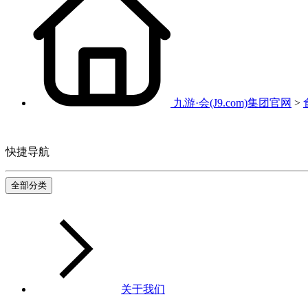
九游·会(J9.com)集团官网
>
快捷导航
全部分类
关于我们