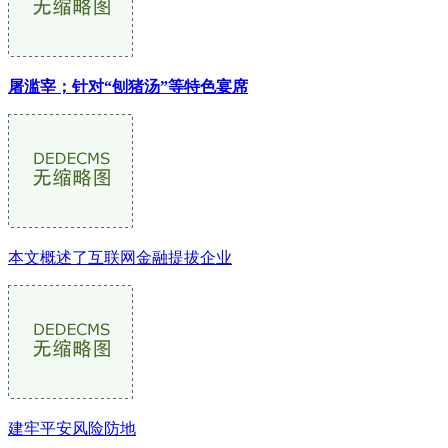
屠滥宰；针对“刨猪汤”等特色宴席
本文概述了互联网金融提拔企业
建牢平安风险防地