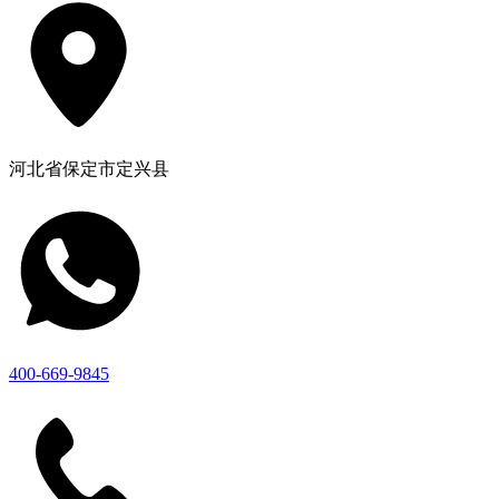
河北省保定市定兴县
400-669-9845