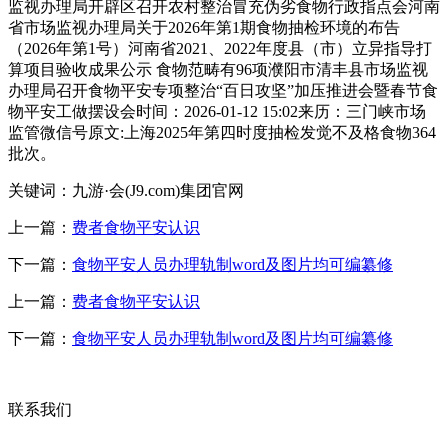
监视办理局开辟区召开农村整治冒充伪劣食物行政指点会河南
省市场监视办理局关于2026年第1期食物抽检环境的布告
（2026年第1号）河南省2021、2022年度县（市）立异指导打
算项目验收成果公示 食物范畴有96项濮阳市清丰县市场监视
办理局召开食物平安专项整治“百日攻坚”加压推进会暨春节食
物平安工做摆设会时间：2026-01-12 15:02来历：三门峡市场
监管微信号原文:上海2025年第四时度抽检发觉不及格食物364
批次。
关键词：九游·会(J9.com)集团官网
上一篇：
费者食物平安认识
下一篇：
食物平安人员办理轨制word及图片均可编纂修
上一篇：
费者食物平安认识
下一篇：
食物平安人员办理轨制word及图片均可编纂修
联系我们