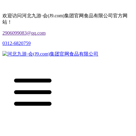
欢迎访问河北九游·会(J9.com)集团官网食品有限公司官方网
站！
2906099083@qq.com
0312-6820759