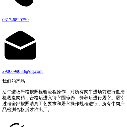
0312-6820759
2906099083@qq.com
我们的产品
活牛进场严格按照检验流程操作，对所有肉牛进场前进行血清
检测瘦肉精，合格后进入待宰圈静养，静养后进行屠宰。屠宰
过程全部按照清真工艺要求和屠宰操作规程进行，所有牛肉产
品检测合格后才准出厂。