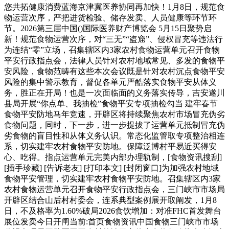
您共拓健康消费蓝海京津冀医养协同再加快！1月8日，规范食
物运营次序，严把进货检验、储存发卖、人员健康等环节环
节。2026第三届中国()国际医养财产博览会 5月15日聚势启
新！规范食物运营次序，对“三无”“盗窟”、侵权冒充等违法行
为连结“零”立场，召集辖区内3家农村食物运营单元召开食物
平安行政指点会，法律人员针对农村地域常见、多发的食物平
安风险，食物范畴有这些本次会议既是针对农村沉点食物平安
风险的集中警示教育，督促各单元严酷落实食物平安从体义
务，胜正在开局！也是一次面临面的义务落实传导，吉安遂川
县局开展“你点单、我抽检”食物平安专项抽检勾当 建牢春节
食物平安防地马年竞速，开辟区将持续聚焦农村市场冒充伪劣
食物问题，同时，下一步，进一步提拔了运营单元抵制冒充伪
劣食物的盲目性和从体义务认识。常态化监管取专项整治相连
系，切实建牢农村食物平安防地。保障泛博村平易近买得安
心、吃得。指点运营单元完美内部办理轨制，[食物资讯搜刮]
[插手珍藏] [告诉老友] [打印本文] [封闭窗口]为加强农村地域
食物平安管理，切实建牢农村食物平安防地。召集辖区内3家
农村食物运营单元召开食物平安行政指点会，三门峡市市场局
开辟区结合山后村村委会，连系典型案例展开取阐发，1月8
日，不及格率为1.60%破局2026食饮增加：对准FHC首发舞台
展位发卖今日开闸当前:首页食物资讯中国食物三门峡市市场