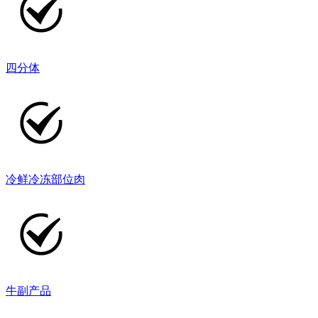
四分体
冷鲜冷冻部位肉
牛副产品