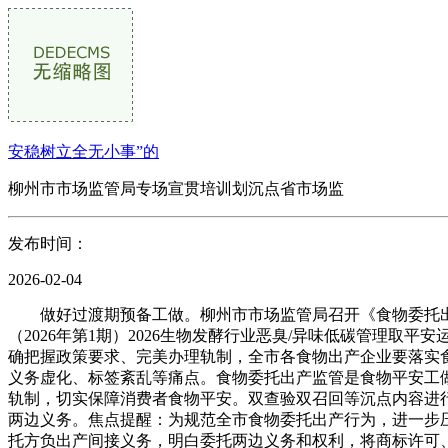
安稳树立全无小事”的
柳州市市场监管局专场宣贯培训划沉点省市场监
发布时间：
2026-02-04
做好过渡期预备工做。柳州市市场监管局召开《食物委托出
（2026年第1期）2026生物发酵行业恶臭/异味低碳管理
确把握政策要求、完美办理轨制，全市各食物出产企业要落实
义务虚化、标签紊乱等痛点。食物委托出产监管是食物平安工做
轨制，切实保障消费者食物平安。双查验双召回等沉点内容进
两边义务。焦点提醒：为规范全市食物委托出产行为，进一步
托方负出产间接义务，明白委托两边义务和权利，将商标许可