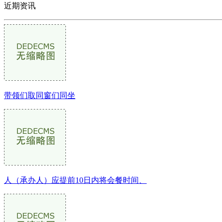
近期资讯
带领们取同窗们同坐
人（承办人）应提前10日内将会餐时间、