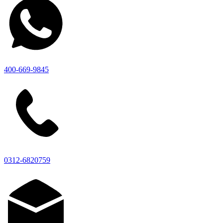
400-669-9845
0312-6820759