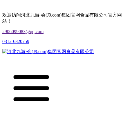
欢迎访问河北九游·会(J9.com)集团官网食品有限公司官方网
站！
2906099083@qq.com
0312-6820759