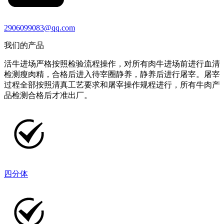
2906099083@qq.com
我们的产品
活牛进场严格按照检验流程操作，对所有肉牛进场前进行血清
检测瘦肉精，合格后进入待宰圈静养，静养后进行屠宰。屠宰
过程全部按照清真工艺要求和屠宰操作规程进行，所有牛肉产
品检测合格后才准出厂。
四分体