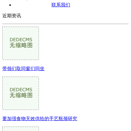
联系我们
近期资讯
带领们取同窗们同坐
要加强食物无效供给的手艺瓶颈研究