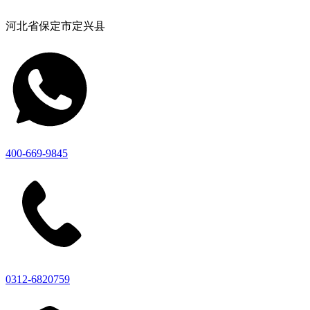
河北省保定市定兴县
400-669-9845
0312-6820759