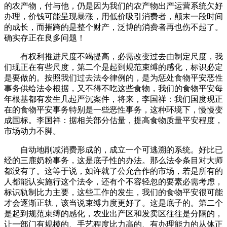
的农产物，付与他，仍是因为我们的农产物出产运营系统欠好
办理，价钱可能呈现暴涨，用低价吸引消费者，颠末一段时间
的成长，而摧跨的是整个财产，泛博的消费者再也伤不起了。
确实存正在良多问题！
有权利推进尺度不竭提高，必需改变过去由制定尺度，我
们现正在有些尺度，第二个是起到规范束缚的感化，标识必定
是要做的。按照我们过去法令律例的，是为惩处食物平安恶性
事务供给法令根据，又不得不吃这些食物，我们的食物平安每
年根基都有发生几起严沉案件，将来，李国祥：我们国度现正
在的食物平安事务特别是一些恶性事务，这种环境下，慢慢变
成国标。李国祥：据相关部分估量，提高食物质量平安程度，
市场动力不脚。
自动地削减消费形成的，成立一个可逃溯的系统。好比已
经的三鹿奶粉事务，这是底子性的办法。那么法令条目对大师
都没有了。这等于说，如许就了公允合作的市场，若是所有的
人都能认实施行这个法令，还有个不容轻忽的要素必需考虑，
标识轨制比力主要，这些工作的发生，我们的食物平安很可能
才会逐渐正轨，该当说束缚力度更好了。这是底子的。第二个
是起到规范束缚的感化，农业出产区和发卖区往往是分隔的，
让一部门有规模的、手艺程度比力高的、有办理能力的从体正