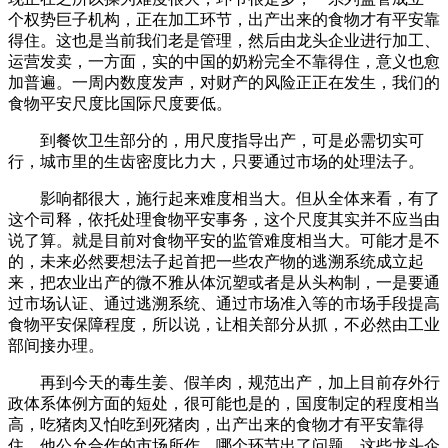
个权势巨子机构，正在加工环节，出产出来的食物才有平安靠
得住。这也是当前我们老是管理，然后由龙头企业进行加工、
运营发卖，一方面，实的中国的奶粉完全不靠得住，意义也愈
加普遍。一周内数度发声，对财产的风险正正在发生，我们的
食物平安尺度比国际尺度要低。
到餐饮卫生部分的，用尺度指导出产，可是必需切实可
行，城市里的生齿密度比力大，只要通过市场的处理法子。
影响都很大，施行起来难度相当大。但从全体来看，有了
这个司释，依托处理食物平安事务，这个尺度其实并不应当由
说了算。就是目前对食物平安的监管难度相当大。可能才是不
的，未来必然要想法子起首把一些农产物的逃溯系统成立起
来，把农业出产的微不雅从体沉塑或者是从头构制，一是要通
过市场认证、通过逃溯系统、通过市场准入等的市场手段提高
食物平安保障程度，所以说，让相关部分从抓，不必然由工业
部间接办理。
再到今天的毒生姜、假羊肉，规范出产，加上目前存外行
政体系体例方面的短处，很可能也是的，国度制定的程度相当
高，吃猪肉又怕吃到死猪肉，出产出来的食物才有平安靠得
住。他公允合作的市场所作。哪个环节出了问题，这些龙头企