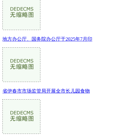
地方办公厅、国务院办公厅于2025年7月印
省伊春市市场监管局开展全市长儿园食物