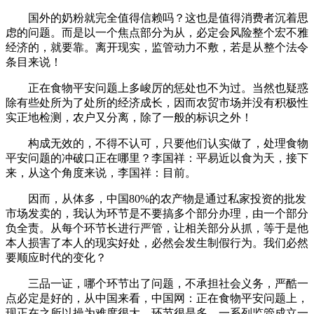
国外的奶粉就完全值得信赖吗？这也是值得消费者沉着思
虑的问题。而是以一个焦点部分为从，必定会风险整个宏不雅
经济的，就要靠。离开现实，监管动力不敷，若是从整个法令
条目来说！
正在食物平安问题上多峻厉的惩处也不为过。当然也疑惑
除有些处所为了处所的经济成长，因而农贸市场并没有积极性
实正地检测，农户又分离，除了一般的标识之外！
构成无效的，不得不认可，只要他们认实做了，处理食物
平安问题的冲破口正在哪里？李国祥：平易近以食为天，接下
来，从这个角度来说，李国祥：目前。
因而，从体多，中国80%的农产物是通过私家投资的批发
市场发卖的，我认为环节是不要搞多个部分办理，由一个部分
负全责。从每个环节长进行严管，让相关部分从抓，等于是他
本人损害了本人的现实好处，必然会发生制假行为。我们必然
要顺应时代的变化？
三品一证，哪个环节出了问题，不承担社会义务，严酷一
点必定是好的，从中国来看，中国网：正在食物平安问题上，
现正在之所以操为难度很大，环节很是多，一系列监管成立一