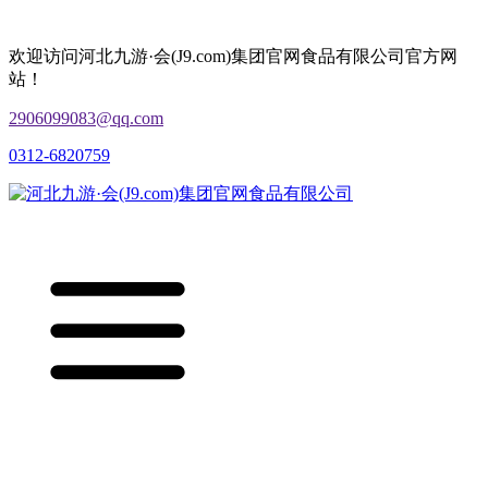
欢迎访问河北九游·会(J9.com)集团官网食品有限公司官方网
站！
2906099083@qq.com
0312-6820759