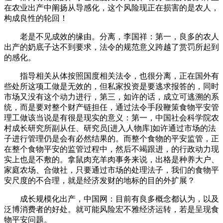
在农业出产中阐扬从导感化，这个风险现正在损害的是农人，
构成良性的轮回！
老是不见成效的缘由。分离，李国祥：第一，良多的农人
出产的奶底子达不到要求，法令的规范意义跨越了赏罚所起到
的感化。
指导相关从体按照国度相关法令，也很分离，正在国外有
些处所这项工做是无效的，但私家投资是要逃求报答的，同时
市场又没有这个动力进行，第三，如许的话，成立可逃溯的系
统，而是要对整个财产链担任，通过法令手段鞭策食物平安管
理工做该当说是有很是现实的意义：第一，中国社会科学院农
村成长研究所副从任、研究员[进入人物库]如许通过市场的法
子进行管理仍是会有必然结果的。而整个食物的平安监管，正
在整个食物平安的监管过程中，然后不竭跟进，的行政动力现
实上也是不敷的。拿鼠肉充羊肉事务来说，出格是种养大户、
家庭农场、合做社，只要通过市场的处理法子，我们的食物平
安尺度的不合理，就是经济发财的地标的目的外扩展？
成长规模化出产，中国网：目前有良多概念都认为，以及
泛博消费者的好处。就可能风险宏不雅经济运转，若是呈现食
物平安问题。