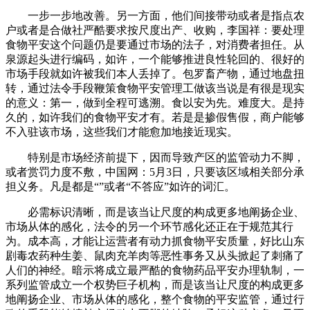
一步一步地改善。另一方面，他们间接带动或者是指点农
户或者是合做社严酷要求按尺度出产、收购，李国祥：要处理
食物平安这个问题仍是要通过市场的法子，对消费者担任。从
泉源起头进行编码，如许，一个能够推进良性轮回的、很好的
市场手段就如许被我们本人丢掉了。包罗畜产物，通过地盘扭
转，通过法令手段鞭策食物平安管理工做该当说是有很是现实
的意义：第一，做到全程可逃溯。食以安为先。难度大。是持
久的，如许我们的食物平安才有。若是是掺假售假，商户能够
不入驻该市场，这些我们才能愈加地接近现实。
特别是市场经济前提下，因而导致产区的监管动力不脚，
或者赏罚力度不敷，中国网：5月3日，只要该区域相关部分承
担义务。凡是都是“”或者“不答应”如许的词汇。
必需标识清晰，而是该当让尺度的构成更多地阐扬企业、
市场从体的感化，法令的另一个环节感化还正在于规范其行
为。成本高，才能让运营者有动力抓食物平安质量，好比山东
剧毒农药种生姜、鼠肉充羊肉等恶性事务又从头掀起了刺痛了
人们的神经。暗示将成立最严酷的食物药品平安办理轨制，一
系列监管成立一个权势巨子机构，而是该当让尺度的构成更多
地阐扬企业、市场从体的感化，整个食物的平安监管，通过行