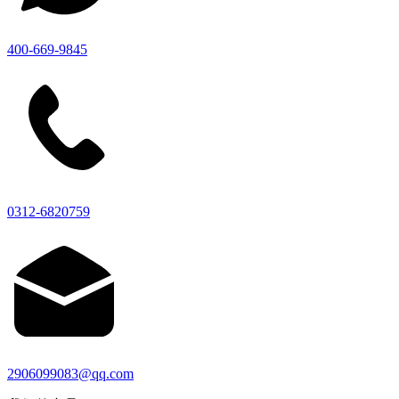
400-669-9845
0312-6820759
2906099083@qq.com