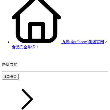
九游·会(J9.com)集团官网
>
食品安全常识
>
快捷导航
全部分类