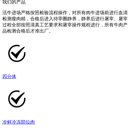
我们的产品
活牛进场严格按照检验流程操作，对所有肉牛进场前进行血清
检测瘦肉精，合格后进入待宰圈静养，静养后进行屠宰。屠宰
过程全部按照清真工艺要求和屠宰操作规程进行，所有牛肉产
品检测合格后才准出厂。
四分体
冷鲜冷冻部位肉