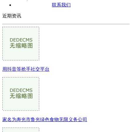
联系我们
近期资讯
用抖音等抢手社交平台
家名为寿光市鲁光绿色食物无限义务公司