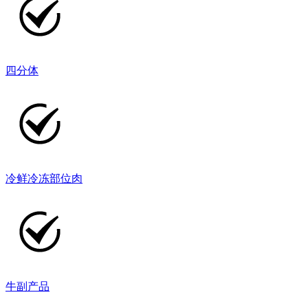
四分体
冷鲜冷冻部位肉
牛副产品