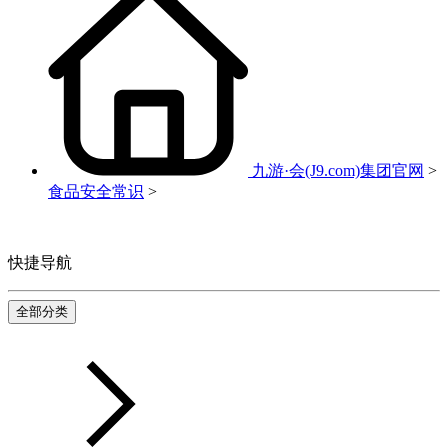
九游·会(J9.com)集团官网
>
食品安全常识
>
快捷导航
全部分类