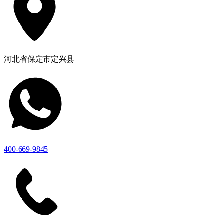
河北省保定市定兴县
400-669-9845