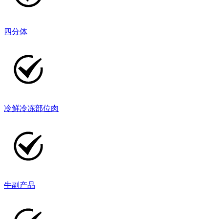
四分体
冷鲜冷冻部位肉
牛副产品