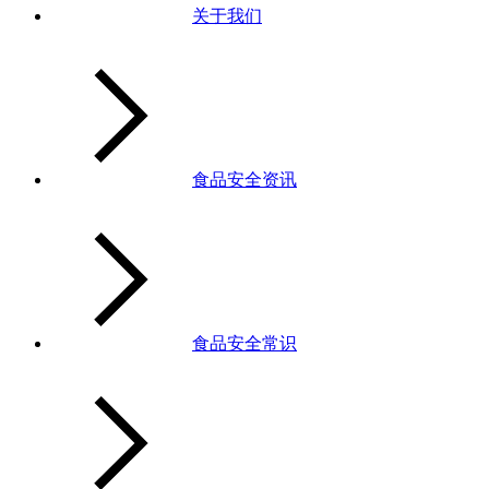
关于我们
食品安全资讯
食品安全常识