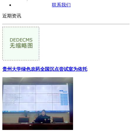
联系我们
近期资讯
贵州大学绿色农药全国沉点尝试室为依托