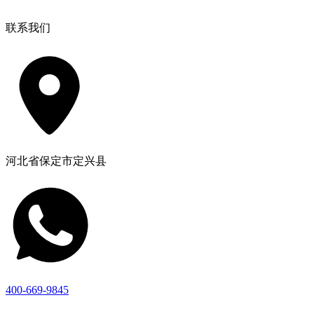
联系我们
河北省保定市定兴县
400-669-9845