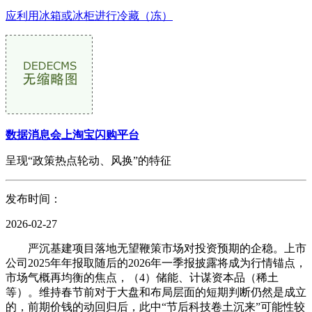
应利用冰箱或冰柜进行冷藏（冻）
数据消息会上淘宝闪购平台
呈现“政策热点轮动、风换”的特征
发布时间：
2026-02-27
严沉基建项目落地无望鞭策市场对投资预期的企稳。上市
公司2025年年报取随后的2026年一季报披露将成为行情锚点，
市场气概再均衡的焦点，（4）储能、计谋资本品（稀土
等）。维持春节前对于大盘和布局层面的短期判断仍然是成立
的，前期价钱的动回归后，此中“节后科技卷土沉来”可能性较