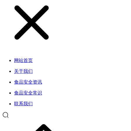
网站首页
关于我们
食品安全资讯
食品安全常识
联系我们