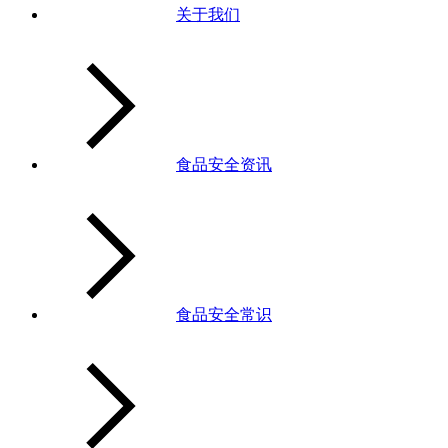
关于我们
食品安全资讯
食品安全常识