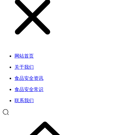
网站首页
关于我们
食品安全资讯
食品安全常识
联系我们