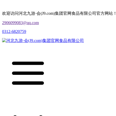
欢迎访问河北九游·会(J9.com)集团官网食品有限公司官方网站
2906099083@qq.com
0312-6820759