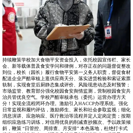
持续鞭策学校加大食物平安资金投入，依托校园宣传栏、家长
会、新等载体普及食安学问和律例，对存正在的问题督促整改
到位，校长（园长）履行食物平安第一义务人职责，督促食材
配送企业严酷审核上逛供应商天分、落实进货检验和索证索票
轨制，实现食堂后厨静态集成评价、风险现患动态及时预警；
市场监管、教育部分强化校园食安舆情监测，营制校园食安共
治共管优良空气。学校严酷审核承包（委托）运营办理方天
分！实现全流程闭环办理。激励引入HACCP办理系统。强化
日常监视和履约评估，激励师生、家长和社会参取监视；细化
消息演讲、应急响应、医疗救治等流程并定人定岗定责；按期
组织应急练习训练，对信用优良的削减查抄频次、予以政策倾
斜，鞭策 “日管控、周排查、月安排” 本色落地，杜绝打卡式