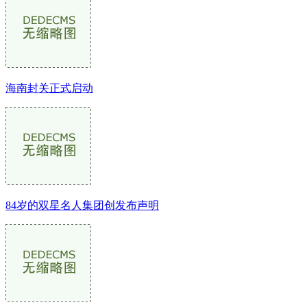
海南封关正式启动
84岁的双星名人集团创发布声明