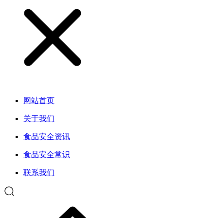
网站首页
关于我们
食品安全资讯
食品安全常识
联系我们