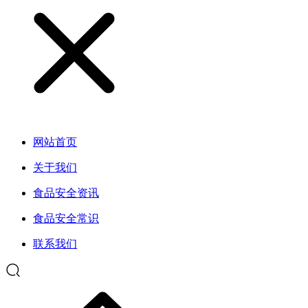
网站首页
关于我们
食品安全资讯
食品安全常识
联系我们