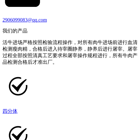
2906099083@qq.com
我们的产品
活牛进场严格按照检验流程操作，对所有肉牛进场前进行血清
检测瘦肉精，合格后进入待宰圈静养，静养后进行屠宰。屠宰
过程全部按照清真工艺要求和屠宰操作规程进行，所有牛肉产
品检测合格后才准出厂。
四分体