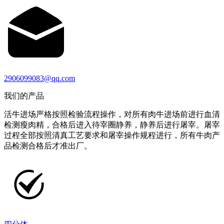
2906099083@qq.com
我们的产品
活牛进场严格按照检验流程操作，对所有肉牛进场前进行血清
检测瘦肉精，合格后进入待宰圈静养，静养后进行屠宰。屠宰
过程全部按照清真工艺要求和屠宰操作规程进行，所有牛肉产
品检测合格后才准出厂。