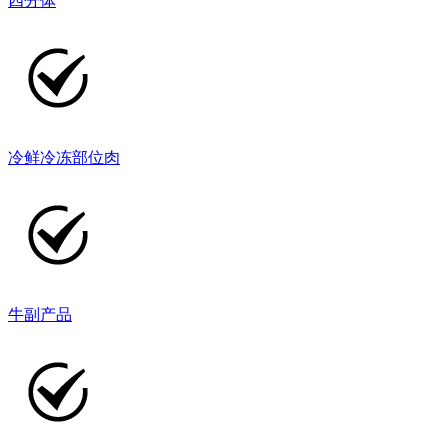
四分体
冷鲜冷冻部位肉
牛副产品