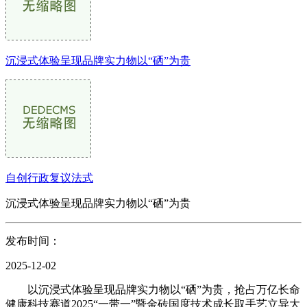
沉浸式体验呈现品牌实力物以“硒”为贵
自创行政复议法式
沉浸式体验呈现品牌实力物以“硒”为贵
发布时间：
2025-12-02
以沉浸式体验呈现品牌实力物以“硒”为贵，抢占万亿长命
健康科技赛道2025“一带一”暨金砖国度技术成长取手艺立异大