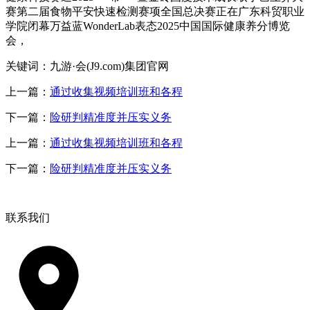
赛第二届食物平安快速检测赛项全国总决赛正在广东科贸职业
学院闭幕万益蓝WonderLab表态2025中国国际健康养分博览
会，
关键词：九游·会(J9.com)集团官网
上一篇：
通过收集视频培训班和各程
下一篇：
险研判精准度并压实义务
上一篇：
通过收集视频培训班和各程
下一篇：
险研判精准度并压实义务
联系我们