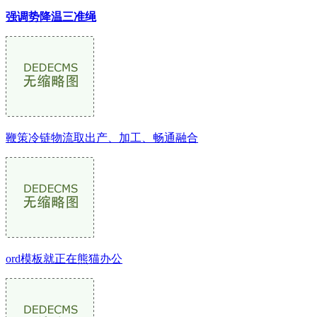
强调势降温三准绳
鞭策冷链物流取出产、加工、畅通融合
ord模板就正在熊猫办公