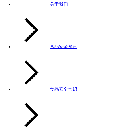
关于我们
食品安全资讯
食品安全常识