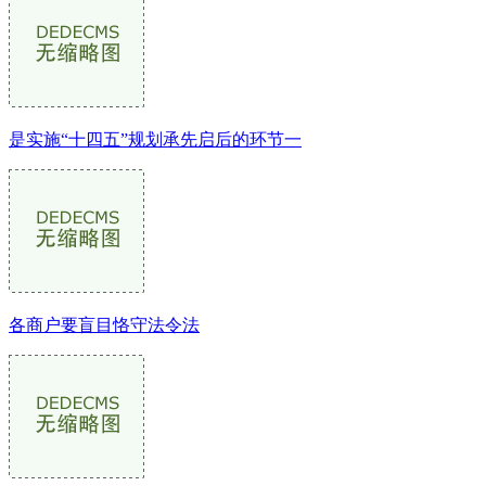
是实施“十四五”规划承先启后的环节一
各商户要盲目恪守法令法