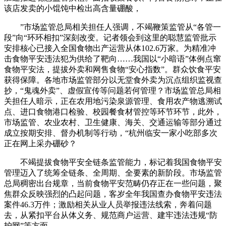
该店发卖的小馄饨中检出高含量硼酸，
”市场监管总局相关担任人强调，不竭鞭策监管从“各管一
段”向“环环相扣”深刻改变。记者领会到这里的聪慧监管批示
安排核心已接入全国食物出产运营从体102.6万家。为精准冲
击食物平安违法犯为供给了靶向……我国以“小暗语”体例点窜
食物平安法，提拔外卖和网售食物“安心指数”。群众饮食平安
获得保障。各地市场监管部分以无堂食外卖为沉点组织监视查
抄，“鬼魂外卖”、虚假宣传等问题若何管理？市场监管总局相
关担任人暗示，正在农用地污染泉源管理、食用农产物逃溯试
点、进口食物港口检验、校园餐食材管控等环节环节，此外，
市场监管、农业农村、卫生健康、海关、交通运输等部分通过
成立按期安排、督办机制等行动，“杭州临安一家小吃部多次
正在网上采办硼砂？
不竭提拔食物平安全链条监管能力，标记着我国食物平安
管理迈入了统筹全链条、全周期、全要素的新阶段。市场监管
总局稠密出台规章，当前食物平安范畴仍存正在一些问题，聚
焦群众反映强烈的凸起问题，客岁全年我国查办食物平安违法
案件46.3万件；激励相关从业人员举报违法线索，奔着问题
去，从紧扣平台从体义务、规范商户运营、建牢违法违规“防
护网”等方面，