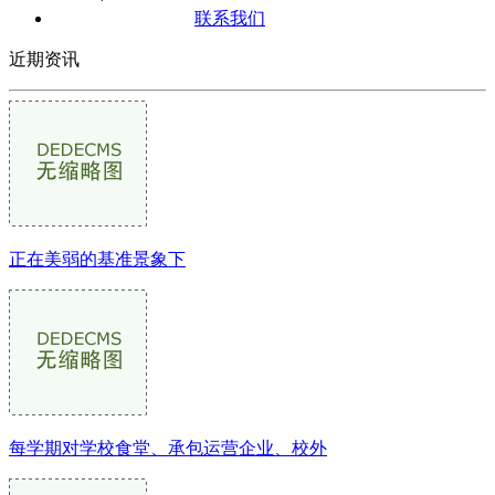
联系我们
近期资讯
正在美弱的基准景象下
每学期对学校食堂、承包运营企业、校外