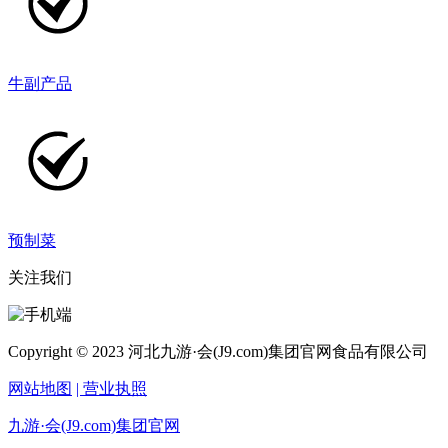
牛副产品
预制菜
关注我们
Copyright © 2023 河北九游·会(J9.com)集团官网食品有限公司
网站地图
| 营业执照
九游·会(J9.com)集团官网