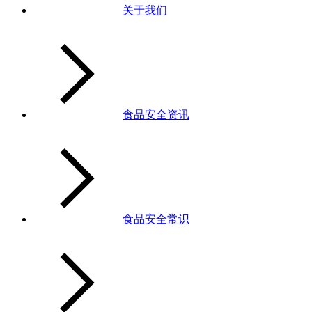
关于我们
食品安全资讯
食品安全常识