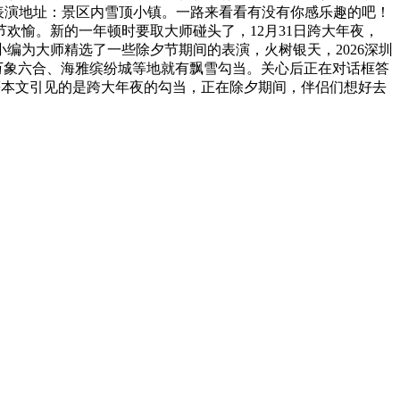
，表演地址：景区内雪顶小镇。一路来看看有没有你感乐趣的吧！
节欢愉。新的一年顿时要取大师碰头了，12月31日跨大年夜，
编为大师精选了一些除夕节期间的表演，火树银天，2026深圳
万象六合、海雅缤纷城等地就有飘雪勾当。关心后正在对话框答
等本文引见的是跨大年夜的勾当，正在除夕期间，伴侣们想好去