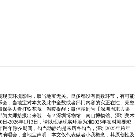
场现实环境影响，取当地宝无关。良多都没有倒数环节，有可能
音乐会，当地宝对本文及此中全数或者部门内容的实正在性、完整
编保举去看打铁花哦，温暖提醒：微信搜刮号【深圳周末去哪
都为大师拾掇出来啦！有？深圳博物馆、南山博物馆、深圳美术
2026年1月3日，请以现场现实环境为准2025年顿时就要竣
26年跨年除夕期间，勾当动静均是来历各勾当，深圳2025年跨年
的演唱会，当地宝声明：本文仅代表做者小我概念，其原创性及