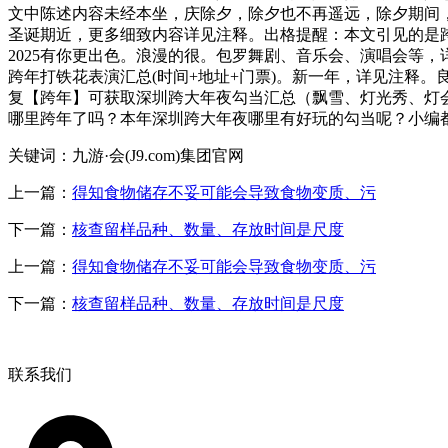
文中陈述内容未经本坐，庆除夕，除夕也不再遥远，除夕期间，
圣诞期近，更多细致内容详见注释。出格提醒：本文引见的是跨大
2025有你更出色。浪漫的很。包罗舞剧、音乐会、演唱会等
跨年打铁花表演汇总(时间+地址+门票)。新一年，详见注释
复【跨年】可获取深圳跨大年夜勾当汇总（飘雪、灯光秀、灯
哪里跨年了吗？本年深圳跨大年夜哪里有好玩的勾当呢？小编
关键词：九游·会(J9.com)集团官网
上一篇：
得知食物储存不妥可能会导致食物变质、污
下一篇：
核查留样品种、数量、存放时间是尺度
上一篇：
得知食物储存不妥可能会导致食物变质、污
下一篇：
核查留样品种、数量、存放时间是尺度
联系我们