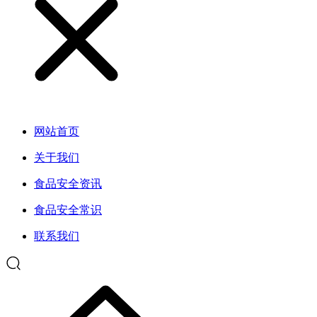
网站首页
关于我们
食品安全资讯
食品安全常识
联系我们