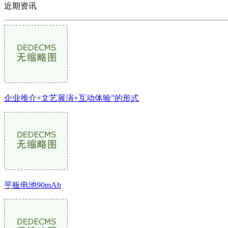
近期资讯
企业推介+文艺展演+互动体验”的形式
平板电池90mAh