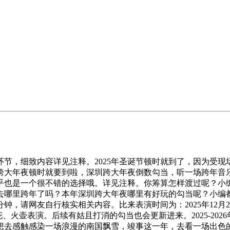
，细致内容详见注释。2025年圣诞节顿时就到了，因为受现
31日跨大年夜顿时就要到啦，深圳跨大年夜倒数勾当，听一场跨年
乎也是一个很不错的选择哦。详见注释。你筹算怎样渡过呢？小
去哪里跨年了吗？本年深圳跨大年夜哪里有好玩的勾当呢？小编
请网友自行核实相关内容。比来表演时间为：2025年12月20日-
打铁花、火壶表演。后续有姑且打消的勾当也会更新进来。2025-20
想去感触感染一场浪漫的南国飘雪，竣事这一年，去看一场出色