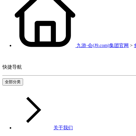
九游·会(J9.com)集团官网
>
快捷导航
全部分类
关于我们