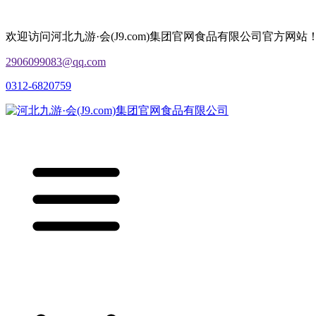
欢迎访问河北九游·会(J9.com)集团官网食品有限公司官方网站
2906099083@qq.com
0312-6820759