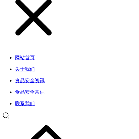
网站首页
关于我们
食品安全资讯
食品安全常识
联系我们