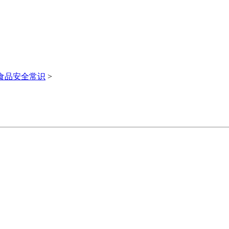
食品安全常识
>