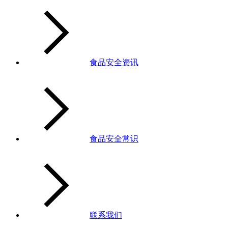
食品安全资讯
食品安全常识
联系我们