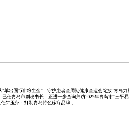
羊出圈”到“粮生金”，守护患者全周期健康全运会绽放“青岛力
已任青岛市副秘书长，正进一步查询拜访2025年青岛市“三平易
科从任钟玉萍：打制青岛特色诊疗品牌，