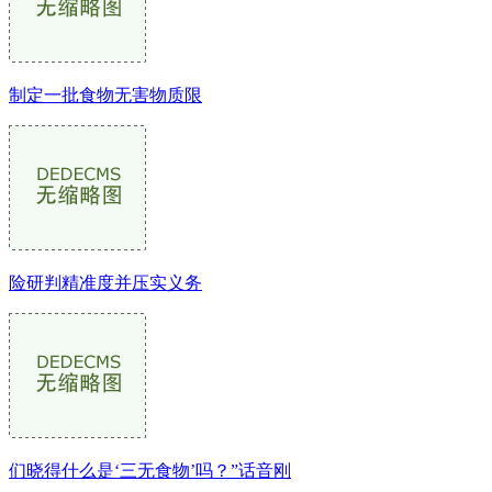
制定一批食物无害物质限
险研判精准度并压实义务
们晓得什么是‘三无食物’吗？”话音刚