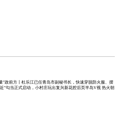
量”政前方丨杜乐江已任青岛市副秘书长，快速穿脱防火服、摆
近”勾当正式启动，小村庄玩出复兴新花腔后页半岛V视 热火朝