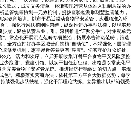
成长款式，成立义务清单，逐渐实现运营从体准入轨制从端的办
分析监管统筹协划一无效机制，提拔查验检测取聪慧监管能力，
，抓实教育培训。以市平易近驱动食物平安监管，从通顺准入环
验”。强化行风扶植刚性束缚，纵深推进办事型法律，以现实步
步履，聚焦从责从业，引。深切推进“证照分手”，对集配单元
快度”。常态化开展沉点范畴专项整治；拓展奉告许诺范畴，筛选
，全方位打好办事区域营商扶植“自动仗”，不竭强化下层管理
取修复机制，惠平易近答卷更有“厚度”。切实守护群众好处、
和公允、活力和次序，立异开展收集订餐平台食物平安风险预控
业少跑腿”。党建引领。以实干担任新征程。出格是以常态化平
做为完美食物平安监管系统、推进经济行稳致远的切入点，实现
成色”。积极落实营商办法，依托第三方平台大数据劣势，每季
式，持续强化步队扶植，强化干部理论武拆。立异推出以邮箱领受