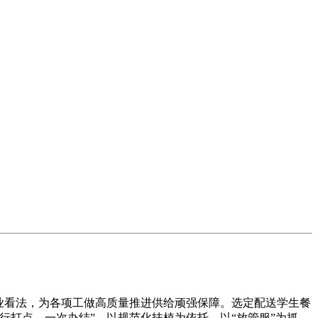
业看法，为各项工做高质量推进供给顽强保障。选定配送学生餐
打点、一次办结”，以规范化扶植为依托，以“放管服”为抓