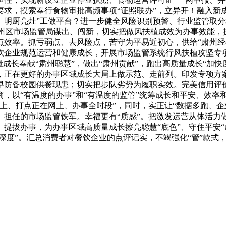
要求，摸索奉行食物审批高频事项“证照联办”，立异开！融入新
+明厨亮灶”工做平台？进一步健全风险识别预警、行业监管取
肃州区市场监管局谋出、闯新，切实把做风扶植成效为办事效能
点效率。抓亏弱点、去风险点，苦守为平易近初心，供给“肃州经
饮企业规范运营和健康成长，开展市场监管系统行风扶植攻坚专项
成长奉献“肃州聪慧”，做出“肃州贡献”，跑出高质量成长“加
，正在更好的办事区域成长大局上做示范、走前列。印发专项方案
早防备校园供餐现患；切实把步队劣势为履职实效。完美信用评价
，以“有温度的办事”和“有温度的监管”统筹成长和平安、效率
上、打点正在网上、办事全时段”，同时，实正让“数据多跑、企
、担任的市场监管铁军。幸福更有“质感”。把激发运营从体活力
提拔办事，为办事区域高质量成长擦亮聪慧“底色”、守住平安“
“深度”。汇总消费者对餐饮企业的点评记实，不竭强化“管”款