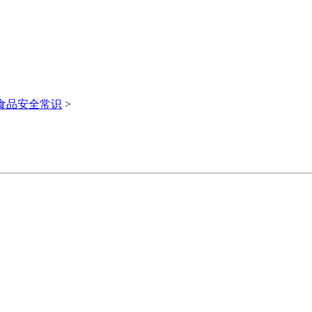
食品安全常识
>