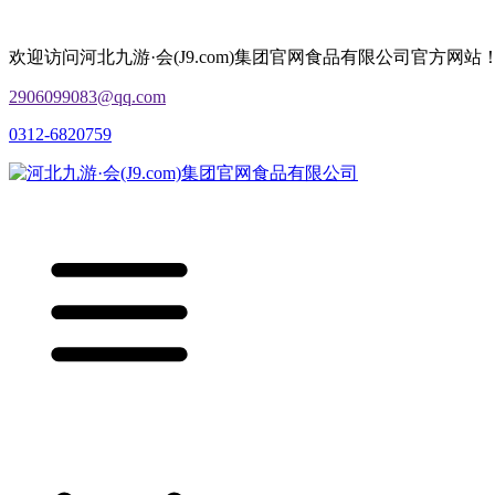
欢迎访问河北九游·会(J9.com)集团官网食品有限公司官方网站
2906099083@qq.com
0312-6820759