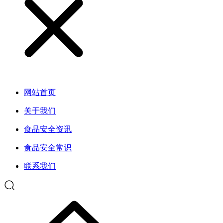
网站首页
关于我们
食品安全资讯
食品安全常识
联系我们