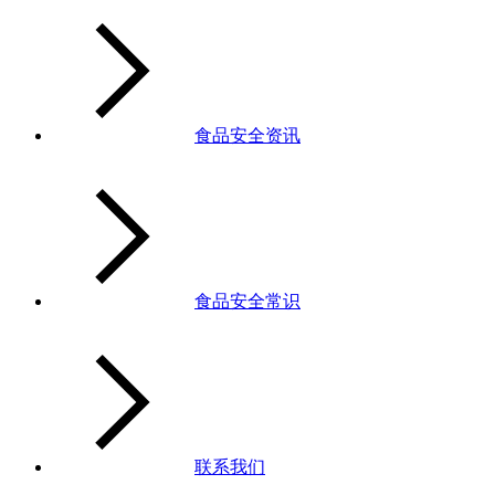
食品安全资讯
食品安全常识
联系我们