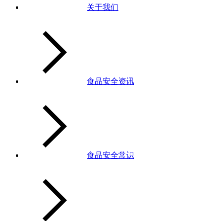
关于我们
食品安全资讯
食品安全常识