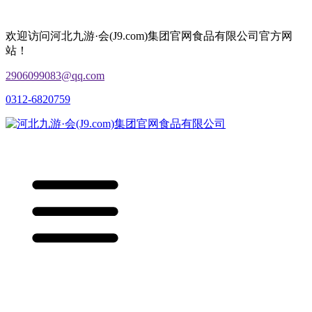
欢迎访问河北九游·会(J9.com)集团官网食品有限公司官方网
站！
2906099083@qq.com
0312-6820759