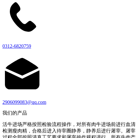
0312-6820759
2906099083@qq.com
我们的产品
活牛进场严格按照检验流程操作，对所有肉牛进场前进行血清
检测瘦肉精，合格后进入待宰圈静养，静养后进行屠宰。屠宰
过程全部按照清真工艺要求和屠宰操作规程进行，所有牛肉产