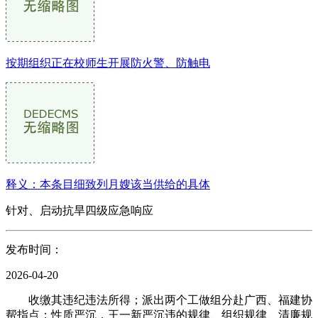
按期组织正在校师生开展防火警、防触电
释义：本条目细致列月嫂该当供给的具体
针对、启动抗旱四级应急响应
发布时间：
2026-04-20
收缴其违纪违法所得；派出两个工做组分赴广西、福建协
帮指点；性质严沉，王一新严沉违的规律、组织规律、清廉规