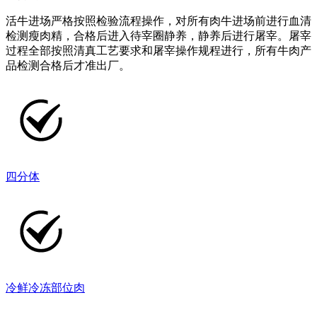
活牛进场严格按照检验流程操作，对所有肉牛进场前进行血清
检测瘦肉精，合格后进入待宰圈静养，静养后进行屠宰。屠宰
过程全部按照清真工艺要求和屠宰操作规程进行，所有牛肉产
品检测合格后才准出厂。
四分体
冷鲜冷冻部位肉