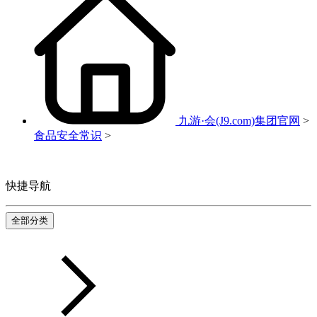
九游·会(J9.com)集团官网
>
食品安全常识
>
快捷导航
全部分类