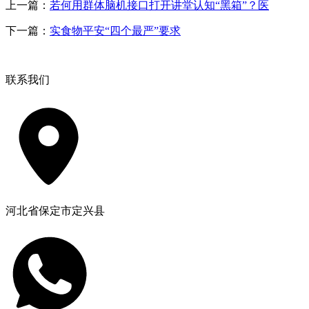
上一篇：
若何用群体脑机接口打开讲堂认知“黑箱”？医
下一篇：
实食物平安“四个最严”要求
联系我们
河北省保定市定兴县