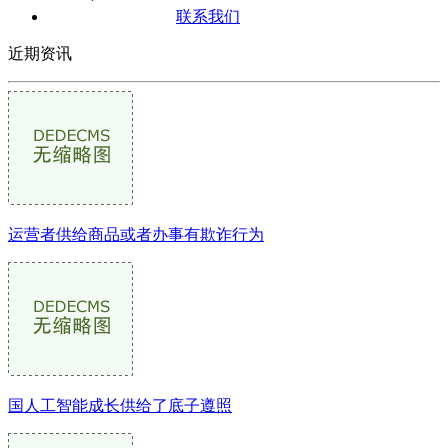
联系我们
近期资讯
运营者供给商品或者办事有欺诈行为
国人工智能成长供给了底子遵照