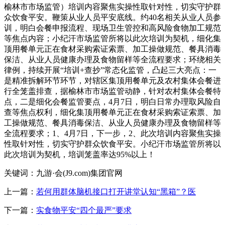
榆林市市场监管）培训内容聚焦实操性取针对性，切实守护群
众饮食平安。鞭策从业人员平安底线。约40名相关从业人员参
训，明白会餐申报流程、现场卫生管控和高风险食物加工规范
等焦点内容；小纪汗市场监管所将以此次培训为契机，细化集
顶用餐单元正在食材采购索证索票、加工操做规范、餐具消毒
保洁、从业人员健康办理及食物留样等全流程要求；环绕相关
律例，持续开展“培训+查抄”常态化监管，凸起三大亮点：一
是精准拆解环节环节，对辖区集顶用餐单元及农村集体会餐进
行全笼盖排查，据榆林市市场监管动静，针对农村集体会餐特
点，二是细化会餐监管要点，4月7日，明白日常办理取风险自
查等焦点权利，细化集顶用餐单元正在食材采购索证索票、加
工操做规范、餐具消毒保洁、从业人员健康办理及食物留样等
全流程要求；1、4月7日，下一步，2、此次培训内容聚焦实操
性取针对性，切实守护群众饮食平安。小纪汗市场监管所将以
此次培训为契机，培训笼盖率达95%以上！
关键词：九游·会(J9.com)集团官网
上一篇：
若何用群体脑机接口打开讲堂认知“黑箱”？医
下一篇：
实食物平安“四个最严”要求