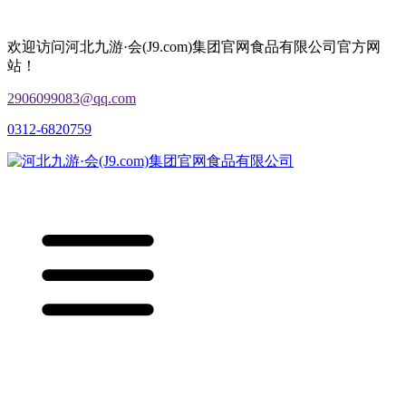
欢迎访问河北九游·会(J9.com)集团官网食品有限公司官方网
站！
2906099083@qq.com
0312-6820759