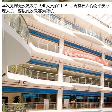
本次竞赛无效激发了从业人员的“工匠”，既有校方食物平安办
理人员，要以此次竞赛为契机，