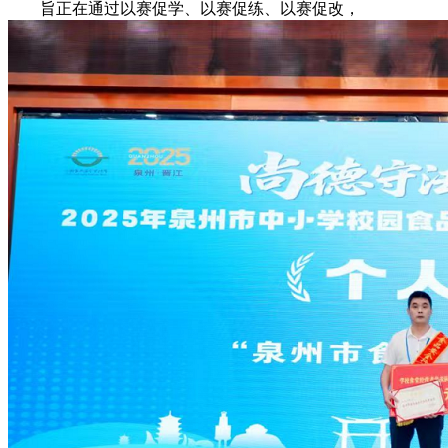
旨正在通过以赛促学、以赛促练、以赛促改，