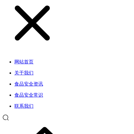
网站首页
关于我们
食品安全资讯
食品安全常识
联系我们