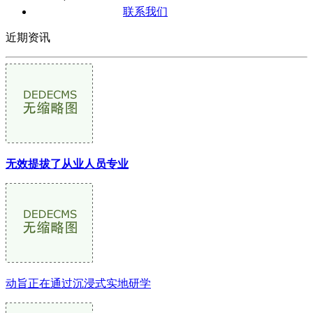
联系我们
近期资讯
无效提拔了从业人员专业
动旨正在通过沉浸式实地研学