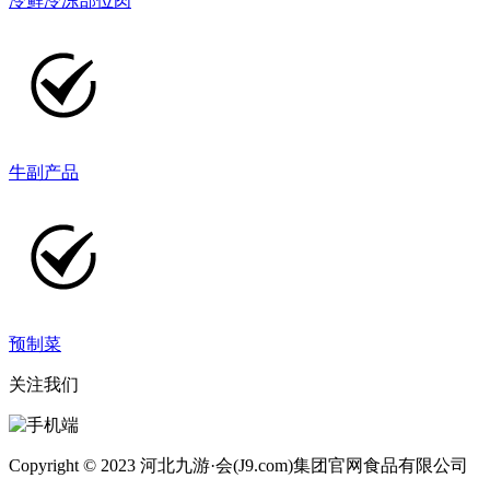
冷鲜冷冻部位肉
牛副产品
预制菜
关注我们
Copyright © 2023 河北九游·会(J9.com)集团官网食品有限公司