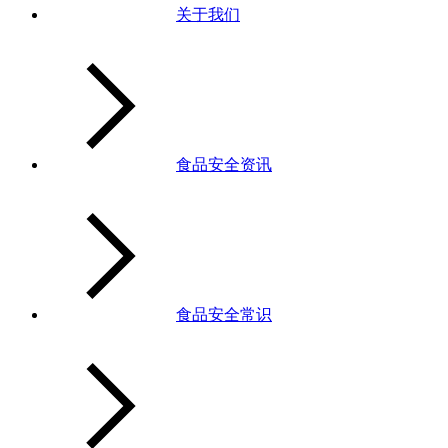
关于我们
食品安全资讯
食品安全常识