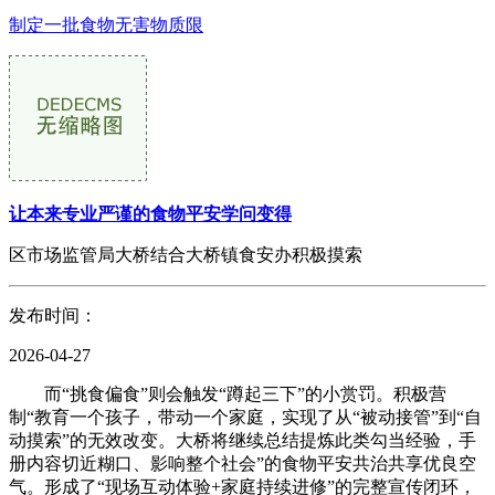
制定一批食物无害物质限
让本来专业严谨的食物平安学问变得
区市场监管局大桥结合大桥镇食安办积极摸索
发布时间：
2026-04-27
而“挑食偏食”则会触发“蹲起三下”的小赏罚。积极营
制“教育一个孩子，带动一个家庭，实现了从“被动接管”到“自
动摸索”的无效改变。大桥将继续总结提炼此类勾当经验，手
册内容切近糊口、影响整个社会”的食物平安共治共享优良空
气。形成了“现场互动体验+家庭持续进修”的完整宣传闭环，