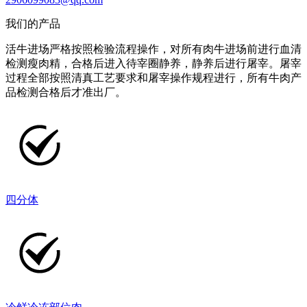
我们的产品
活牛进场严格按照检验流程操作，对所有肉牛进场前进行血清
检测瘦肉精，合格后进入待宰圈静养，静养后进行屠宰。屠宰
过程全部按照清真工艺要求和屠宰操作规程进行，所有牛肉产
品检测合格后才准出厂。
四分体