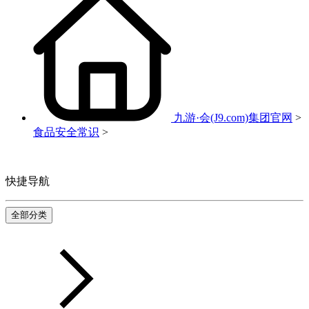
九游·会(J9.com)集团官网
>
食品安全常识
>
快捷导航
全部分类