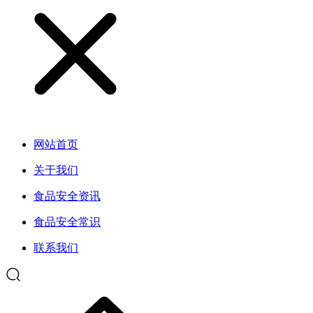
网站首页
关于我们
食品安全资讯
食品安全常识
联系我们