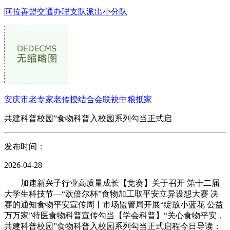
阿拉善盟交通办理支队派出小分队
安庆市老专家老传授结合会联袂中粮抵家
共建科普校园”食物科普入校园系列勾当正式启
发布时间：
2026-04-28
加速新兴子行业高质量成长【竞赛】关于召开 第十二届
大学生科技节—“欧倍尔杯”食物加工取平安立异设想大赛 决
赛的通知食物平安宣传周丨市场监管局开展“绽放小蓝花 公益
万万家”特医食物科普宣传勾当【学会科普】“关心食物平安，
共建科普校园”食物科普入校园系列勾当正式启程今日导读：