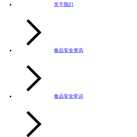
关于我们
食品安全资讯
食品安全常识