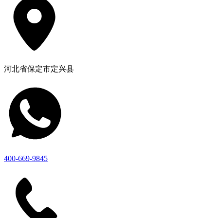
河北省保定市定兴县
400-669-9845