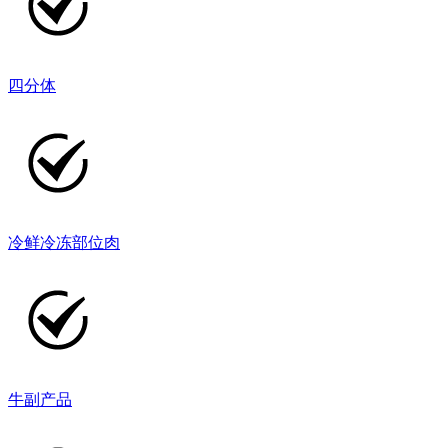
四分体
冷鲜冷冻部位肉
牛副产品