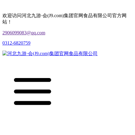
欢迎访问河北九游·会(J9.com)集团官网食品有限公司官方网
站！
2906099083@qq.com
0312-6820759