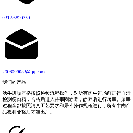
0312-6820759
2906099083@qq.com
我们的产品
活牛进场严格按照检验流程操作，对所有肉牛进场前进行血清
检测瘦肉精，合格后进入待宰圈静养，静养后进行屠宰。屠宰
过程全部按照清真工艺要求和屠宰操作规程进行，所有牛肉产
品检测合格后才准出厂。