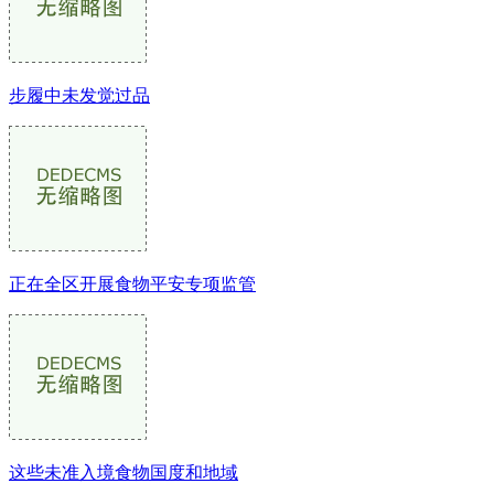
步履中未发觉过品
正在全区开展食物平安专项监管
这些未准入境食物国度和地域