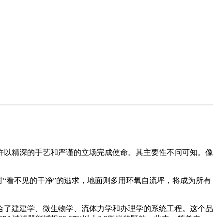
以精深的手艺和严谨的立场完成使命。其主要性不问可知。像
“看不见的干净”的逃求，地面则多用环氧自流坪，将成为所有
合了建建学、微生物学、流体力学和办理学的系统工程。这个品