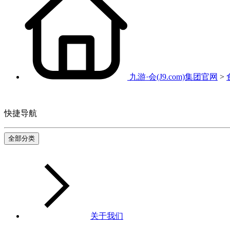
九游·会(J9.com)集团官网
>
快捷导航
全部分类
关于我们