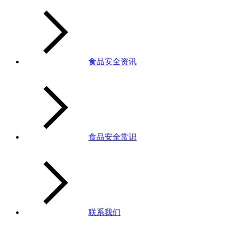
食品安全资讯
食品安全常识
联系我们