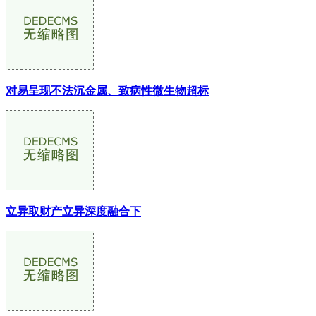
对易呈现不法沉金属、致病性微生物超标
立异取财产立异深度融合下