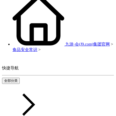
九游·会(J9.com)集团官网
>
食品安全常识
>
快捷导航
全部分类