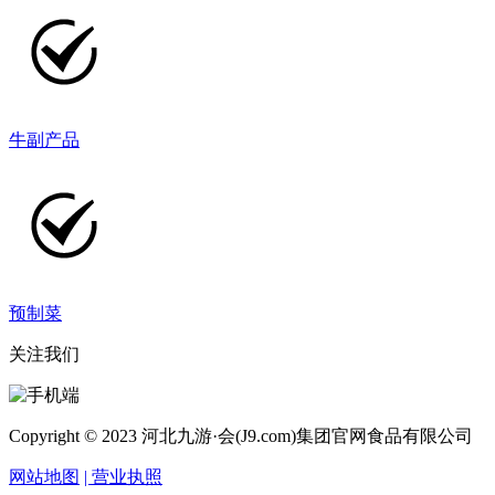
牛副产品
预制菜
关注我们
Copyright © 2023 河北九游·会(J9.com)集团官网食品有限公司
网站地图
| 营业执照