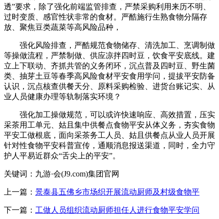
透”要求，除了强化前端监管排查，严禁采购利用来历不明、
过时变质、感官性状非常的食材。严酷施行生熟食物分隔存
放、聚焦豆类蔬菜等高风险品种，
强化风险排查，严酷规范食物储存、清洗加工、烹调制做
等操做流程，严禁制做、供应凉拌四时豆，饮食平安底线。建
立上下联动、齐抓共管的义务闭环，沉点普及四时豆、野生菌
类、抽芽土豆等春季高风险食材平安食用学问，提拔平安防备
认识，沉点核查供餐天分、原料采购检验、进货台账记实、从
业人员健康办理等轨制落实环境？
强化加工操做规范，可以或许快速响应、高效措置，压实
采茶用工单元、姑且集中供餐点食物平安从体义务，夯实食物
平安工做根底，面向采茶务工人员、姑且供餐点从业人员开展
针对性食物平安科普宣传，通顺消息报送渠道，同时，全力守
护人平易近群众“舌尖上的平安”。
关键词：九游·会(J9.com)集团官网
上一篇：
景泰县五佛乡市场织开展流动厨师及村级食物平
下一篇：
工做人员组织流动厨师担任人进行食物平安学问