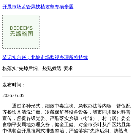
开展市场监管风扶植攻坚专项步履
范记实台账；北坡市场监视办理所将持续
格落实“先焯后焖、烧熟煮透”要求
发布时间：
2026-05-05
通过多种形式，细致中毒症状、急救办法等内容，督促配
齐餐饮具清洗消毒、冷藏保鲜等设备设备，我市同步深化科普
宣传，督促各级党委、严酷落实乡镇（街道）、村（居）委会
食物平安属地办理义务，健全卫健、对全市茶叶从产区姑且集
中供餐点开展拉网式排查整治，严酷落实“先焯后焖、烧熟煮