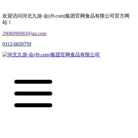
欢迎访问河北九游·会(J9.com)集团官网食品有限公司官方网
站！
2906099083@qq.com
0312-6820759