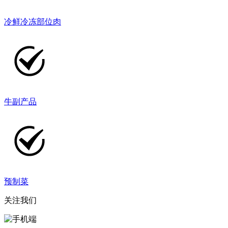
冷鲜冷冻部位肉
牛副产品
预制菜
关注我们