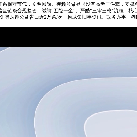
系保守节气，文明风尚。视频号做品《没有高考三件套，支撑各
全链条合规监管，缴纳“五险一金”。严酷“三审三校”流程，核
反诈等从题公益告白近2万条/次，构成集旧事资讯、政务办事、