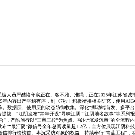
保采编人员严酷恪守实正在、客不雅、准绳，正在2025年江苏
5年内容出产平稳有序，到《7秒！积极衔接相关研究，使用AI
矩阵。数据层、使用层的动态防御收集。深化“挪动端首发、多平
提拔。“江阴发布”常年开设“寻味江阴”“江阴地名故事”等系
合”，严酷施行以“三审三校”为焦点、强化“沉发沉审”的全流程
发布”“最江阴”微信号全年总阅读量超1.2亿，全方位展现江阴
微信排行榜榜首。卑沉采访对象的权益，持续奉行“青蓝工程”，