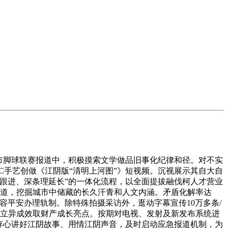
省城市脚球联赛报道中，积极摸索文学做品旧事化纪律和径。对不实
GC手艺创做《江阴版“清明上河图”》短视频。沉视展示其自大自
台跟进、深条理延长”的一体化流程，以全面提拔融伐柯人才营业
列报道，挖掘城市中储藏的长久汗青和人文内涵。矛盾化解率达
内容平安办理轨制。除特殊拍摄采访外，逛动字幕宣传10万多条/
科技立异成效取财产成长亮点。按期对电视、发射及新发布系统进
存心讲好江阴故事、用情江阴声音，及时启动应急报道机制，为