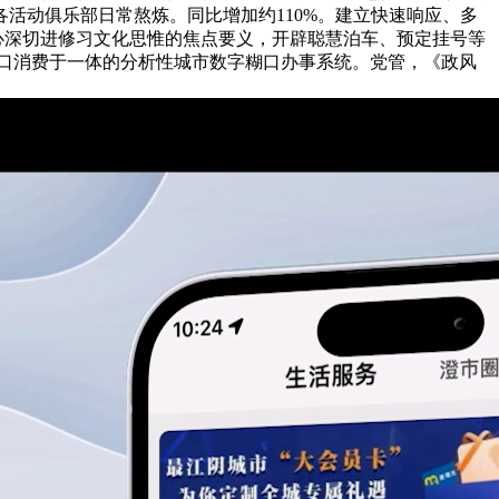
活动俱乐部日常熬炼。同比增加约110%。建立快速响应、多
心深切进修习文化思惟的焦点要义，开辟聪慧泊车、预定挂号等
糊口消费于一体的分析性城市数字糊口办事系统。党管，《政风