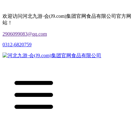
欢迎访问河北九游·会(J9.com)集团官网食品有限公司官方网
站！
2906099083@qq.com
0312-6820759