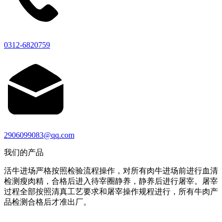
0312-6820759
2906099083@qq.com
我们的产品
活牛进场严格按照检验流程操作，对所有肉牛进场前进行血清
检测瘦肉精，合格后进入待宰圈静养，静养后进行屠宰。屠宰
过程全部按照清真工艺要求和屠宰操作规程进行，所有牛肉产
品检测合格后才准出厂。