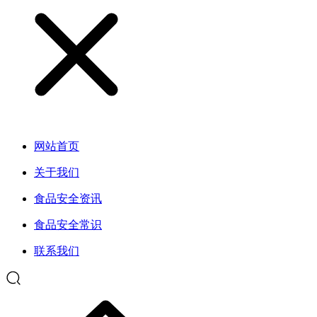
网站首页
关于我们
食品安全资讯
食品安全常识
联系我们