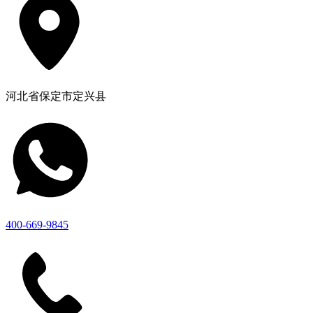
河北省保定市定兴县
400-669-9845