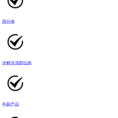
四分体
冷鲜冷冻部位肉
牛副产品