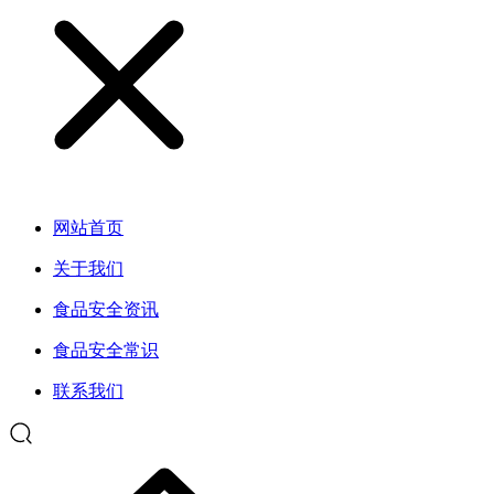
网站首页
关于我们
食品安全资讯
食品安全常识
联系我们