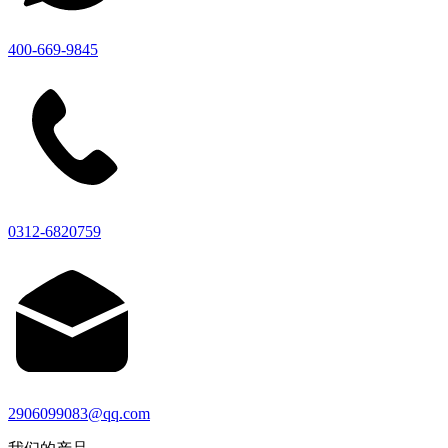
400-669-9845
0312-6820759
2906099083@qq.com