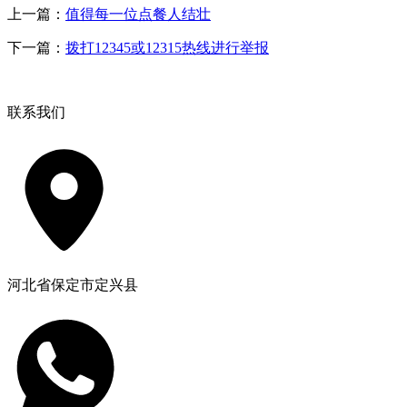
上一篇：
值得每一位点餐人结壮
下一篇：
拨打12345或12315热线进行举报
联系我们
河北省保定市定兴县