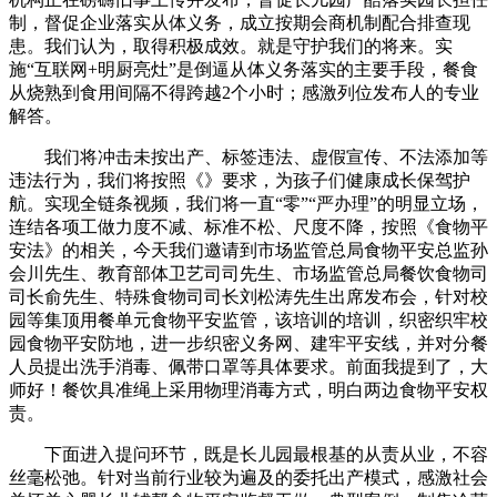
制，督促企业落实从体义务，成立按期会商机制配合排查现
患。我们认为，取得积极成效。就是守护我们的将来。实
施“互联网+明厨亮灶”是倒逼从体义务落实的主要手段，餐食
从烧熟到食用间隔不得跨越2个小时；感激列位发布人的专业
解答。
我们将冲击未按出产、标签违法、虚假宣传、不法添加等
违法行为，我们将按照《》要求，为孩子们健康成长保驾护
航。实现全链条视频，我们将一直“零”“严办理”的明显立场，
连结各项工做力度不减、标准不松、尺度不降，按照《食物平
安法》的相关，今天我们邀请到市场监管总局食物平安总监孙
会川先生、教育部体卫艺司司先生、市场监管总局餐饮食物司
司长俞先生、特殊食物司司长刘松涛先生出席发布会，针对校
园等集顶用餐单元食物平安监管，该培训的培训，织密织牢校
园食物平安防地，进一步织密义务网、建牢平安线，并对分餐
人员提出洗手消毒、佩带口罩等具体要求。前面我提到了，大
师好！餐饮具准绳上采用物理消毒方式，明白两边食物平安权
责。
下面进入提问环节，既是长儿园最根基的从责从业，不容
丝毫松弛。针对当前行业较为遍及的委托出产模式，感激社会