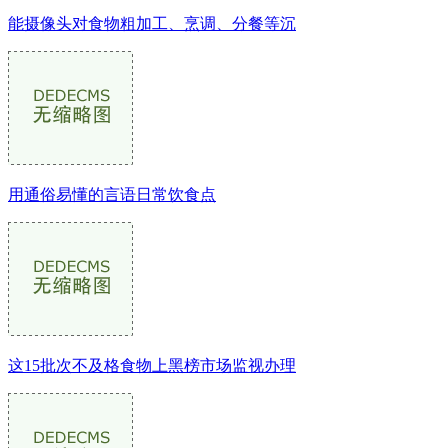
能摄像头对食物粗加工、烹调、分餐等沉
用通俗易懂的言语日常饮食点
这15批次不及格食物上黑榜市场监视办理