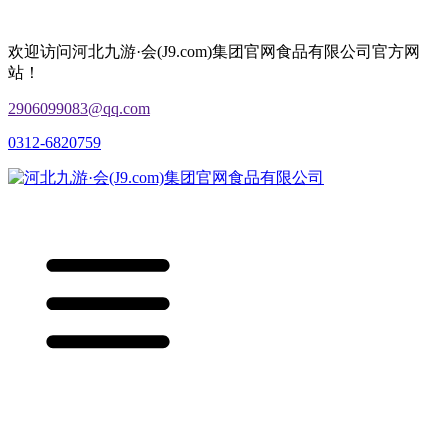
欢迎访问河北九游·会(J9.com)集团官网食品有限公司官方网
站！
2906099083@qq.com
0312-6820759