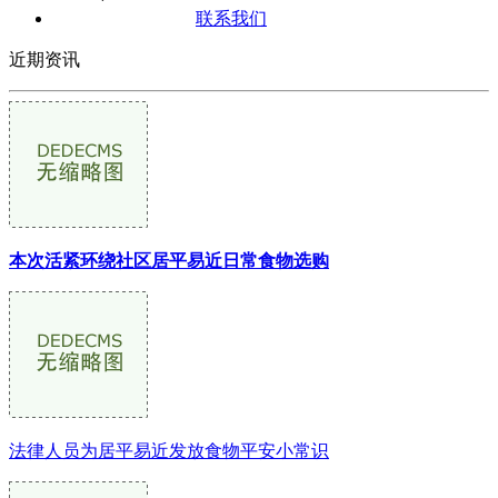
联系我们
近期资讯
本次活紧环绕社区居平易近日常食物选购
法律人员为居平易近发放食物平安小常识