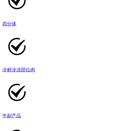
四分体
冷鲜冷冻部位肉
牛副产品