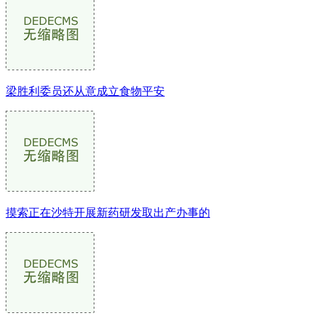
梁胜利委员还从意成立食物平安
摸索正在沙特开展新药研发取出产办事的