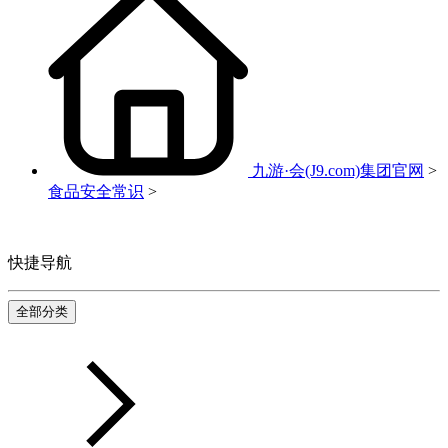
九游·会(J9.com)集团官网
>
食品安全常识
>
快捷导航
全部分类