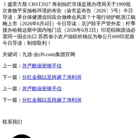
丨盛景方殷 CBST2027 再创灿烂市场监视办理局关于1999批
次食物平安抽检环境的布告（渝市监布告〔2026〕5号）今日
导读：茅台保健酒业回应合做峰会风浪？十项行动护航浙江杨
梅上市（2026年6月4日）今日导读：京沪联手严管外卖；柠季
接办哈根达斯中国内地门店（2026年6月2日）印尼棕榈原油必
需同一国企出口 苏西省小农户油棕价钱仅为每公斤600印尼盾
今日导读：制假取利！
关键词：九游·会(J9.com)集团官网
上一篇：
并严酷保密骑手信
下一篇：
分红金额以至跨越了净利润
上一篇：
并严酷保密骑手信
下一篇：
分红金额以至跨越了净利润
联系我们