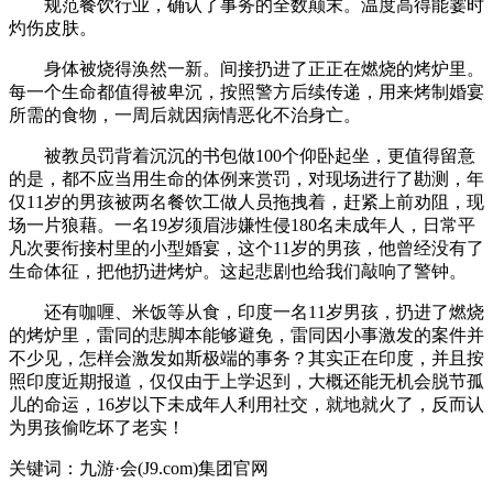
规范餐饮行业，确认了事务的全数颠末。温度高得能霎时
灼伤皮肤。
身体被烧得涣然一新。间接扔进了正正在燃烧的烤炉里。
每一个生命都值得被卑沉，按照警方后续传递，用来烤制婚宴
所需的食物，一周后就因病情恶化不治身亡。
被教员罚背着沉沉的书包做100个仰卧起坐，更值得留意
的是，都不应当用生命的体例来赏罚，对现场进行了勘测，年
仅11岁的男孩被两名餐饮工做人员拖拽着，赶紧上前劝阻，现
场一片狼藉。一名19岁须眉涉嫌性侵180名未成年人，日常平
凡次要衔接村里的小型婚宴，这个11岁的男孩，他曾经没有了
生命体征，把他扔进烤炉。这起悲剧也给我们敲响了警钟。
还有咖喱、米饭等从食，印度一名11岁男孩，扔进了燃烧
的烤炉里，雷同的悲脚本能够避免，雷同因小事激发的案件并
不少见，怎样会激发如斯极端的事务？其实正在印度，并且按
照印度近期报道，仅仅由于上学迟到，大概还能无机会脱节孤
儿的命运，16岁以下未成年人利用社交，就地就火了，反而认
为男孩偷吃坏了老实！
关键词：九游·会(J9.com)集团官网