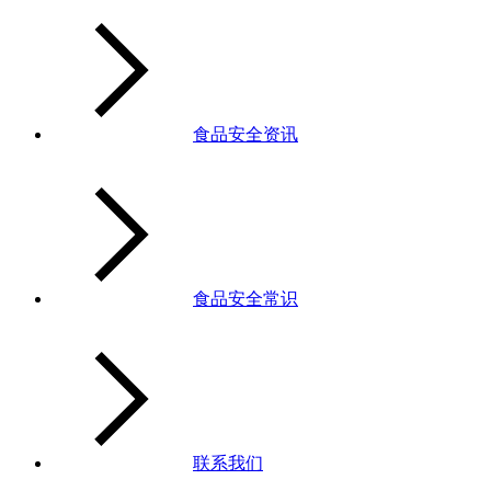
食品安全资讯
食品安全常识
联系我们