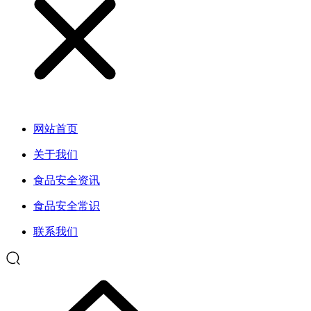
网站首页
关于我们
食品安全资讯
食品安全常识
联系我们