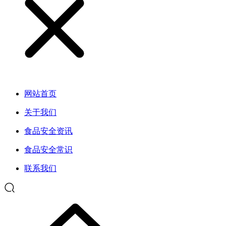
网站首页
关于我们
食品安全资讯
食品安全常识
联系我们