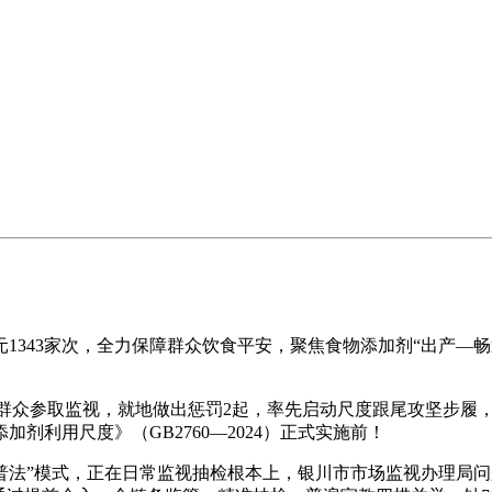
343家次，全力保障群众饮食平安，聚焦食物添加剂“出产—畅
群众参取监视，就地做出惩罚2起，率先启动尺度跟尾攻坚步履
利用尺度》（GB2760—2024）正式实施前！
法”模式，正在日常监视抽检根本上，银川市市场监视办理局问