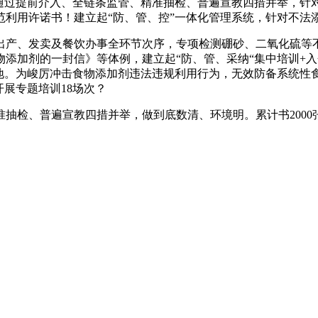
通过提前介入、全链条监管、精准抽检、普遍宣教四措并举，针对
范利用许诺书！建立起“防、管、控”一体化管理系统，针对不法
产、发卖及餐饮办事全环节次序，专项检测硼砂、二氧化硫等不
添加剂的一封信》等体例，建立起“防、管、采纳“集中培训+
落地。为峻厉冲击食物添加剂违法违规利用行为，无效防备系统性
开展专题培训18场次？
、普遍宣教四措并举，做到底数清、环境明。累计书2000张、