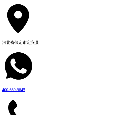
河北省保定市定兴县
400-669-9845