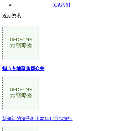
联系我们
近期资讯
指点各地聚焦群众关
新修订的法子将于本年12月起施行