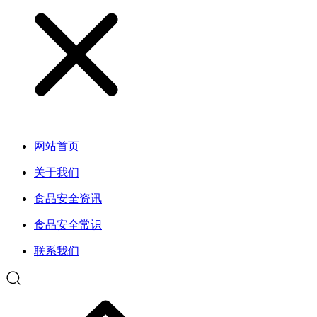
网站首页
关于我们
食品安全资讯
食品安全常识
联系我们