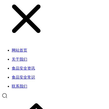
网站首页
关于我们
食品安全资讯
食品安全常识
联系我们