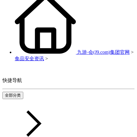
九游·会(J9.com)集团官网
>
食品安全资讯
>
快捷导航
全部分类