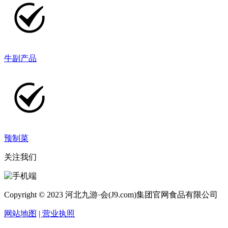
牛副产品
预制菜
关注我们
Copyright © 2023 河北九游·会(J9.com)集团官网食品有限公司
网站地图
| 营业执照