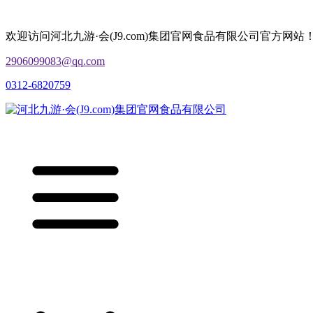
欢迎访问河北九游·会(J9.com)集团官网食品有限公司官方网站
2906099083@qq.com
0312-6820759