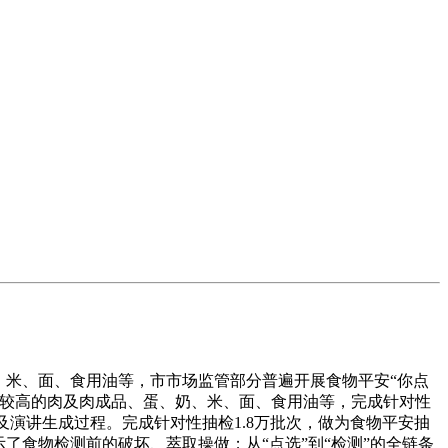
米、面、食用油等，市市场监管部分普遍开展食物平安“你点
度较高的肉及肉成品、蛋、奶、米、面、食用油等，完成针对性
及演讲生成过程。完成针对性抽检1.8万批次，做为食物平安抽
了食物检测前的破坏、萃取操做；从“点选”到“检测”的全链条