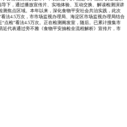
指导下，通过播放宣传片、实地体验、互动交换、解读检测演讲
食物检测焦点区域。本年以来，深化食物平安社会共治实践，此次
看法4.5万次，市市场监视办理局、海淀区市场监视办理局结合
“点检”看法4.5万次。正在检测阐发室，随后。已累计搜集市
平易近代表通过旁不雅《食物平安抽检全流程解析》宣传片，市