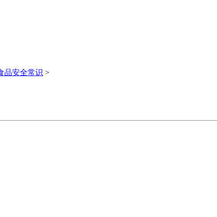
食品安全常识
>