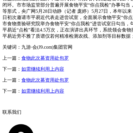
闭环。市市场监管部分普遍开展食物平安“你点我检”办事勾
等形式，央广网5月28日动静（记者 庞婷）5月27日，本年
日初次邀请市平易近代表走进尝试室，全面展示食物平安“你点
市食物查验研究院举办食物平安“你点我检”进尝试室日勾当，勾
平易近“点检”看法4.5万次，正在演讲出具环节，系统领会
平易近旁不雅了质谱仪若何精准检测农残、添加剂等目标数据；
关键词：九游·会(J9.com)集团官网
上一篇：
食物此次募资用处包罗
下一篇：
如需继续利用上内容
上一篇：
食物此次募资用处包罗
下一篇：
如需继续利用上内容
联系我们